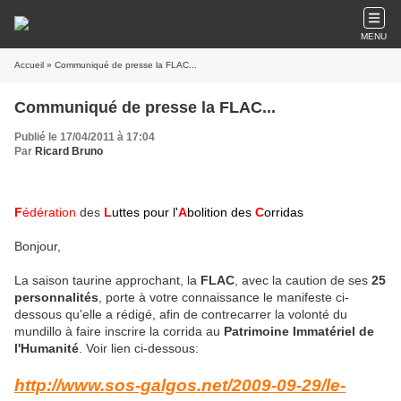
MENU
Accueil
» Communiqué de presse la FLAC...
Communiqué de presse la FLAC...
Publié le 17/04/2011 à 17:04
Par
Ricard Bruno
F
édération
des
L
uttes pour l'
A
bolition des
C
orridas
Bonjour,
La saison taurine approchant, la
FLAC
, avec la caution de ses
25
personnalités
, porte à votre connaissance le manifeste ci-
dessous qu'elle a rédigé, afin de contrecarrer la volonté du
mundillo à faire inscrire la corrida au
Patrimoine Immatériel de
l'Humanité
. Voir lien ci-dessous:
http://www.sos-galgos.net/2009-09-29/le-