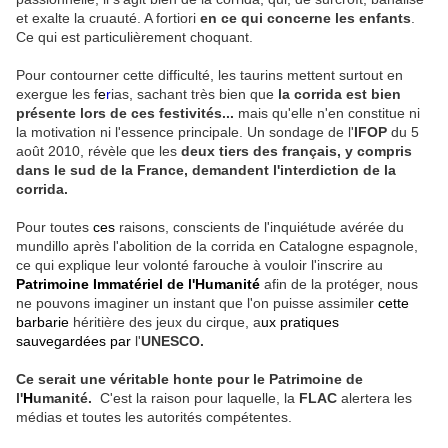
et exalte la cruauté. A fortiori
en ce qui concerne les enfants
.
Ce qui est particulièrement choquant.
Pour contourner cette difficulté, les taurins mettent surtout en
exergue les f
e
r
ias, sachant très bien que
la corrida est bien
présente lors de ces festivités...
mais qu'elle n'en constitue ni
la motivation ni l'essence principale. Un sondage de l'
IFOP
du 5
août 2010, révèle que les
deux tiers des français, y compris
dans le sud de la France, demandent l'interdiction de la
corrida.
Pour toutes
ces
raisons, conscients de l'inquiétude avérée du
mundillo après l'abolition de la corrida en Catalogne espagnole,
ce qui explique leur volonté farouche à vouloir l'inscrire au
Patrimoine
Immatériel
de l'Humanité
afin de la protéger, nous
ne pouvons imaginer un instant que l'on puisse assimiler
cette
barbarie
héritière des jeux du cirque, a
ux pratiques
sauvegardées
par
l'
UNESCO.
Ce serait une véritable honte pour le Patrimoine de
l'
H
umanité.
C'est la raison pour laquelle, la
FLAC
alertera les
médias et toutes les autorités compétentes.