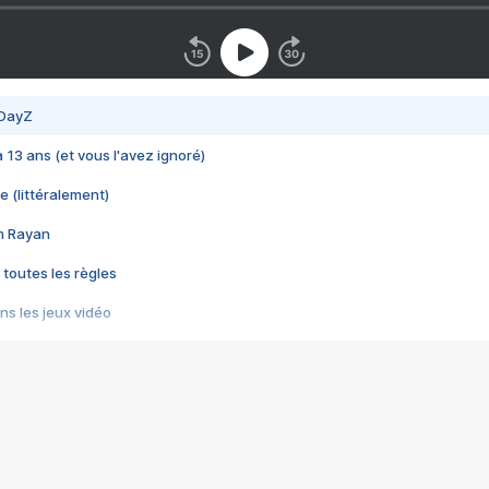
 DayZ
 a 13 ans (et vous l'avez ignoré)
e (littéralement)
im Rayan
 toutes les règles
s les jeux vidéo
us choquant de Rockstar ? - Le scandale BULLY
e plus moche de Steam
du RÊVE tourne au CAUCHEMAR
pendant 8 heures