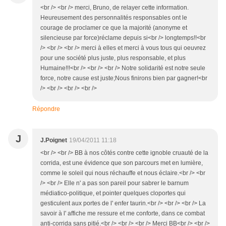
<br /> <br /> merci, Bruno, de relayer cette information.
Heureusement des personnalités responsables ont le
courage de proclamer ce que la majorité (anonyme et
silencieuse par force)réclame depuis si<br /> longtemps!!<br
/> <br /> <br /> merci à elles et merci à vous tous qui oeuvrez
pour une société plus juste, plus responsable, et plus
Humaine!!!<br /> <br /> <br /> Notre solidarité est notre seule
force, notre cause est juste;Nous finirons bien par gagner!<br
/> <br /> <br /> <br />
Répondre
J
J.Poignet
19/04/2011 11:18
<br /> <br /> BB à nos côtés contre cette ignoble cruauté de la
corrida, est une évidence que son parcours met en lumière,
comme le soleil qui nous réchauffe et nous éclaire.<br /> <br
/> <br /> Elle n' a pas son pareil pour sabrer le barnum
médiatico-politique, et pointer quelques cloportes qui
gesticulent aux portes de l' enfer taurin.<br /> <br /> <br /> La
savoir à l' affiche me ressure et me conforte, dans ce combat
anti-corrida sans pitié.<br /> <br /> <br /> Merci BB<br /> <br />