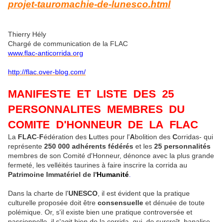
projet-tauromachie-de-lunesco.html
Thierry Hély
Chargé de communication de la FLAC
www.flac-anticorrida.org
http://flac.over-blog.com/
MANIFESTE ET LISTE DES 25
PERSONNALITES MEMBRES DU
COMITE D'HONNEUR DE LA FLAC
La
FLAC
-
F
édération des
L
uttes pour l'
A
bolition des
C
orridas- qui
représente
250 000 adhérents fédérés
et les
25 personnalités
membres de son Comité d'Honneur, dénonce avec la plus grande
fermeté, les velléités taurines à faire inscrire la corrida au
Patrimoine
Immatériel
de
l'
Humanité
.
Dans la charte de l'
UNESCO
, il est évident que la pratique
culturelle proposée doit être
consensuelle
et dénuée de toute
polémique. Or, s'il existe bien une pratique controversée et
passionnelle, il s'agit bien de la corrida, qui, de surcroît, banalise