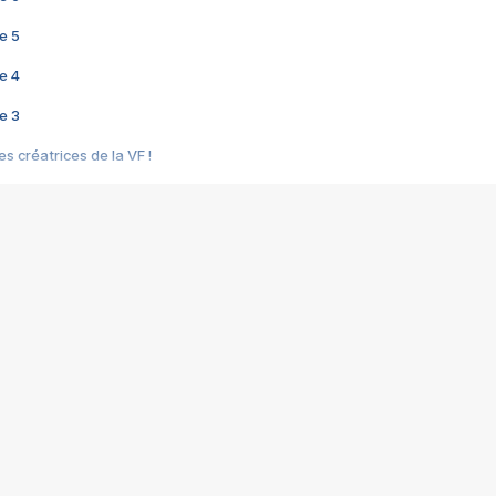
e 5
e 4
e 3
s créatrices de la VF !
e 2
e 1
e Mektoub My Love arrive enfin ! Rencontre avec Shaïn Boumedine et Sal
i : après Toni en famille
elle réalise le bouleversant Dites lui que je l'aime
ais ! Rencontre autour de Vie privée de Rebecca Zlotowski
 de Marguerite, Grave... Rencontre avec Ella Rumpf
 Les Rêveurs, un film intime sur la santé mentale