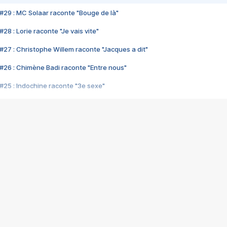
#29 : MC Solaar raconte "Bouge de là"
28 : Lorie raconte "Je vais vite"
#27 : Christophe Willem raconte "Jacques a dit"
#26 : Chimène Badi raconte "Entre nous"
#25 : Indochine raconte "3e sexe"
#24 : Zaho raconte "C'est chelou"
#23 : Patrick Bruel raconte "Au café des délices"
#22 : Kyo raconte "Le chemin"
#21 : Nolwenn Leroy raconte "Cassé"
#20 : Patrick Hernandez raconte "Born to be alive"
#19 : Lorie raconte "Près de moi"
#18 : Michael Jones raconte "A nos actes manqués" (avec Jean-Jacque