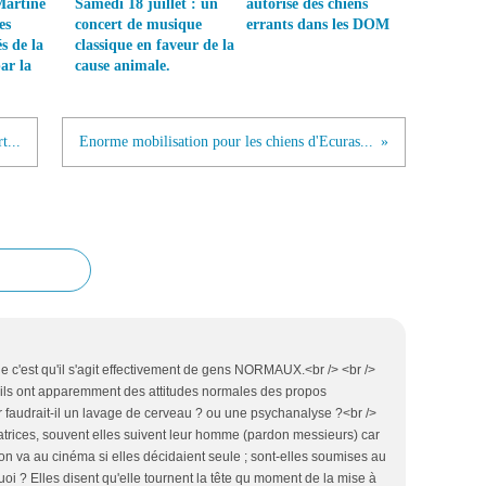
Martine
Samedi 18 juillet : un
autorisé des chiens
es
concert de musique
errants dans les DOM
s de la
classique en faveur de la
ar la
cause animale.
t...
Enorme mobilisation pour les chiens d'Ecuras...
e c'est qu'il s'agit effectivement de gens NORMAUX.<br /> <br />
 ils ont apparemment des attitudes normales des propos
ur faudrait-il un lavage de cerveau ? ou une psychanalyse ?<br />
tatrices, souvent elles suivent leur homme (pardon messieurs) car
 on va au cinéma si elles décidaient seule ; sont-elles soumises au
uoi ? Elles disent qu'elle tournent la tête qu moment de la mise à