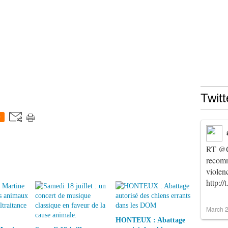
Twitt
0
RT
@C
recomm
violen
http:/
March 2
HONTEUX : Abattage