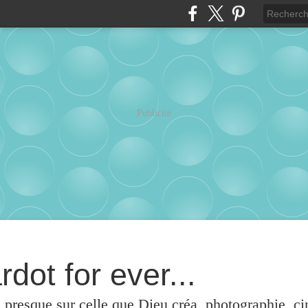
Publicité
rdot for ever...
u presque sur celle que Dieu créa, photographie, c