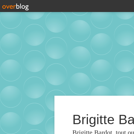
Brigitte Ba
Brigitte Bardot, tout o