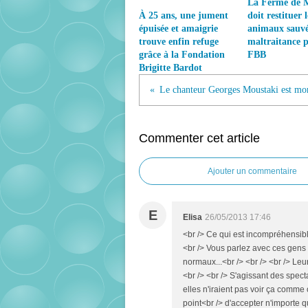
La Ferme de 
À 25 ans, une jument
doit restituer l
épuisée et amaigrie
animaux sauvé
trouve enfin refuge
maltraitance p
grâce à la Fondation
FBB
Brigitte Bardot
Le chanteur Georges Moustaki est mor
Commenter cet article
Ajouter un commentaire
E
Elisa
26/05/2013 17:46
<br /> Ce qui est incompréhensibl
<br /> Vous parlez avec ces gens
normaux...<br /> <br /> <br /> Le
<br /> <br /> S'agissant des spec
elles n'iraient pas voir ça comme
point<br /> d'accepter n'importe q