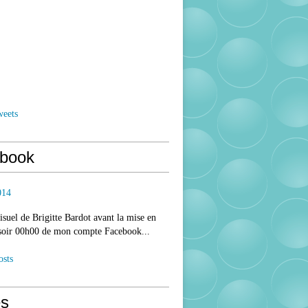
weets
book
014
isuel de Brigitte Bardot avant la mise en
 soir 00h00 de mon compte Facebook...
osts
s