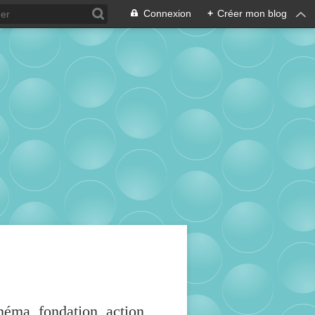
Connexion
+
Créer mon blog
inéma, fondation, action