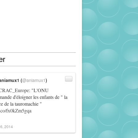
er
aniamux1 (
@aniamux1
)
RAC_Europe
: "L'ONU
ande d'éloigner les enfants de " la
ce de la tauromachie "
/t.co/fx0kZm5gqa
6, 2014