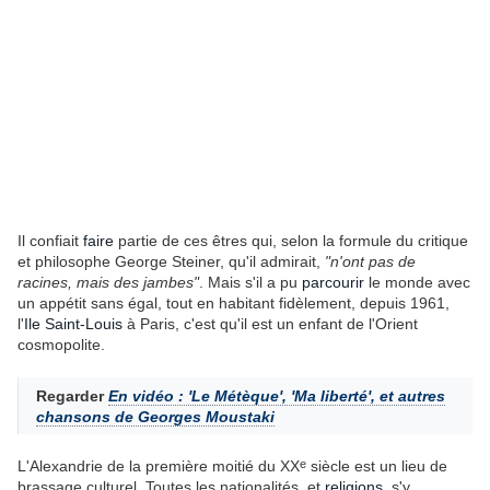
Il confiait
faire
partie de ces êtres qui, selon la formule du critique
et philosophe George Steiner, qu'il admirait,
"n'ont pas de
racines, mais des jambes"
. Mais s'il a pu
parcourir
le monde avec
un appétit sans égal, tout en habitant fidèlement, depuis 1961,
l'
Ile Saint-Louis
à Paris, c'est qu'il est un enfant de l'Orient
cosmopolite.
Regarder
En vidéo : 'Le Métèque', 'Ma liberté', et autres
chansons de Georges Moustaki
e
L'Alexandrie de la première moitié du XX
siècle est un lieu de
brassage culturel. Toutes les nationalités, et
religions
, s'y