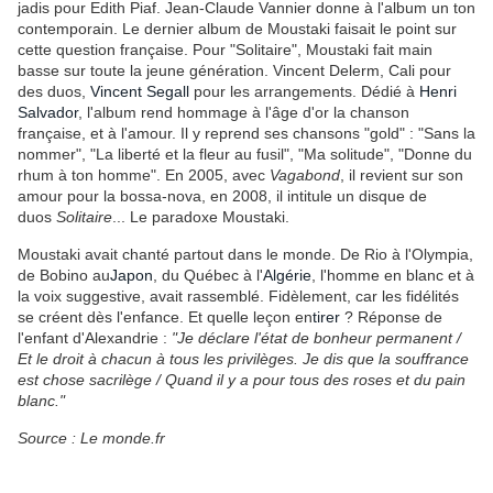
jadis pour Edith Piaf. Jean-Claude Vannier donne à l'album un ton
contemporain. Le dernier album de Moustaki faisait le point sur
cette question française. Pour "Solitaire", Moustaki fait main
basse sur toute la jeune génération. Vincent Delerm, Cali pour
des duos,
Vincent Segall
pour les arrangements. Dédié à
Henri
Salvador
, l'album rend hommage à l'âge d'or la chanson
française, et à l'amour. Il y reprend ses chansons "gold" : "Sans la
nommer", "La liberté et la fleur au fusil", "Ma solitude", "Donne du
rhum à ton homme". En 2005, avec
Vagabond
, il revient sur son
amour pour la bossa-nova, en 2008, il intitule un disque de
duos
Solitaire
... Le paradoxe Moustaki.
Moustaki avait chanté partout dans le monde. De Rio à l'Olympia,
de Bobino au
Japon
, du Québec à l'
Algérie
, l'homme en blanc et à
la voix suggestive, avait rassemblé. Fidèlement, car les fidélités
se créent dès l'enfance. Et quelle leçon en
tirer
? Réponse de
l'enfant d'Alexandrie :
"Je déclare l'état de bonheur permanent /
Et le droit à chacun à tous les privilèges. Je dis que la souffrance
est chose sacrilège / Quand il y a pour tous des roses et du pain
blanc."
Source : Le monde.fr