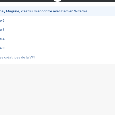
bey Maguire, c'est lui ! Rencontre avec Damien Witecka
e 6
e 5
e 4
e 3
s créatrices de la VF !
e 2
e 1
e Mektoub My Love arrive enfin ! Rencontre avec Shaïn Boumedine et Sal
i : après Toni en famille
elle réalise le bouleversant Dites lui que je l'aime
ais ! Rencontre autour de Vie privée de Rebecca Zlotowski