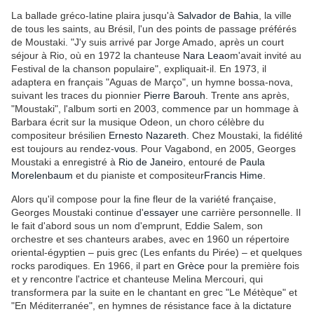
La ballade gréco-latine plaira jusqu'à
Salvador de Bahia
, la ville
de tous les saints, au Brésil, l'un des points de passage préférés
de Moustaki.
"J'y suis arrivé par Jorge Amado, après un court
séjour à Rio, où en 1972 la chanteuse
Nara Leao
m'avait invité au
Festival de la chanson populaire", expliquait-il. En 1973, il
adaptera en français "Aguas de Março", un hymne bossa-nova,
suivant les traces du pionnier
Pierre Barouh
. Trente ans après,
"Moustaki", l'album sorti en 2003, commence par un hommage à
Barbara écrit sur la musique Odeon, un choro célèbre du
compositeur brésilien
Ernesto Nazareth
. Chez Moustaki, la fidélité
est toujours au rendez-
vous
. Pour Vagabond, en 2005, Georges
Moustaki a enregistré à
Rio de Janeiro
, entouré de
Paula
Morelenbaum
et du pianiste et compositeur
Francis Hime
.
Alors qu'il compose pour la fine fleur de la variété française,
Georges Moustaki continue d'
essayer
une carrière personnelle. Il
le fait d'abord sous un nom d'emprunt, Eddie Salem, son
orchestre et ses chanteurs arabes, avec en 1960 un répertoire
oriental-égyptien – puis grec (Les enfants du Pirée) – et quelques
rocks parodiques. En 1966, il part en
Grèce
pour la première fois
et y rencontre l'actrice et chanteuse Melina Mercouri, qui
transformera par la suite en le chantant en grec "Le Métèque" et
"En Méditerranée", en hymnes de résistance face à la dictature