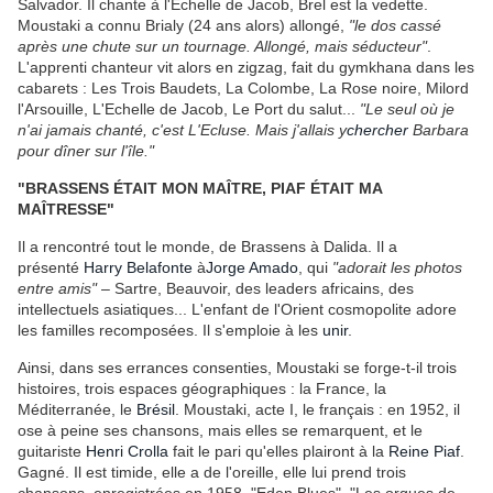
Salvador. Il chante à l'Echelle de Jacob, Brel est la vedette.
Moustaki a connu Brialy (24 ans alors) allongé,
"le dos cassé
après une chute sur un tournage. Allongé, mais séducteur"
.
L'apprenti chanteur vit alors en zigzag, fait du gymkhana dans les
cabarets : Les Trois Baudets, La Colombe, La Rose noire, Milord
l'Arsouille, L'Echelle de Jacob, Le Port du salut...
"Le seul où je
n'ai jamais chanté, c'est L'Ecluse. Mais j'allais y
chercher
Barbara
pour dîner sur l'île."
"BRASSENS ÉTAIT MON MAÎTRE, PIAF ÉTAIT MA
MAÎTRESSE"
Il a rencontré tout le monde, de Brassens à Dalida. Il a
présenté
Harry Belafonte
à
Jorge Amado
, qui
"adorait les photos
entre amis"
– Sartre, Beauvoir, des leaders africains, des
intellectuels asiatiques... L'enfant de l'Orient cosmopolite adore
les familles recomposées. Il s'emploie à les
unir
.
Ainsi, dans ses errances consenties, Moustaki se forge-t-il trois
histoires, trois espaces géographiques : la France, la
Méditerranée, le
Brésil
. Moustaki, acte I, le français : en 1952, il
ose à peine ses chansons, mais elles se remarquent, et le
guitariste
Henri Crolla
fait le pari qu'elles plairont à la
Reine Piaf
.
Gagné. Il est timide, elle a de l'oreille, elle lui prend trois