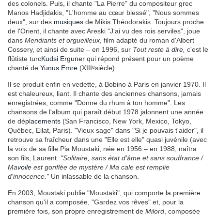
des colonels. Puis, il chante "La Pierre" du compositeur grec
Manos Hadjidakis, "L'homme au cœur blessé", "Nous sommes
deux", sur des
musiques
de Mikis Théodorakis. Toujours proche
de l'Orient, il chante avec Areski "J'ai vu des rois serviles", joue
dans
Mendiants et orgueilleux
, film adapté du roman d'Albert
Cossery, et ainsi de suite – en 1996, sur
Tout reste à
dire
,
c'est le
flûtiste turc
Kudsi Erguner
qui répond présent pour un poème
e
chanté de
Yunus Emre
(XIII
siècle).
Il se produit enfin en vedette, à Bobino à Paris en janvier 1970. Il
est chaleureux, liant. Il chante des anciennes chansons, jamais
enregistrées, comme "Donne du rhum à ton homme". Les
chansons de l'album qui paraît début 1978 jalonnent une année
de dé
placements
(San Francisco, New York, Mexico, Tokyo,
Québec, Eilat, Paris). "Vieux sage" dans "Si je pouvais t'aider", il
retrouve sa fraîcheur dans une "Elle est elle" quasi juvénile (avec
la voix de sa fille Pia Moustaki, née en 1956 – en 1988, naîtra
son fils, Laurent.
"Solitaire, sans état d'âme et sans souffrance /
Ma
voile
est gonflée de mystère / Ma cale est remplie
d'innocence."
Un inlassable de la chanson.
En 2003, Moustaki publie "Moustaki", qui comporte la première
chanson qu'il a composée, "Gardez vos rêves" et, pour la
première fois, son propre enregistrement de
Milord
, composée