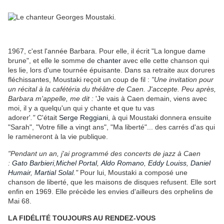
1967, c'est l'année Barbara. Pour elle, il écrit "La longue dame
brune", et elle le somme de
chanter
avec elle cette chanson qui
les lie, lors d'une tournée épuisante. Dans sa retraite aux dorures
fléchissantes, Moustaki reçoit un coup de fil :
"Une invitation pour
un récital à la cafétéria du théâtre de Caen. J'accepte. Peu après,
Barbara m'appelle, me dit :
'Je vais à Caen demain, viens avec
moi, il y a quelqu'un qui y chante et que tu vas
adorer'
."
C'était
Serge Reggiani
, à qui Moustaki donnera ensuite
"Sarah", "Votre fille a vingt ans", "Ma liberté"... des carrés d'as qui
le ramèneront à la vie publique.
"Pendant un an, j'ai programmé des concerts de jazz à Caen
:
Gato Barbieri
,
Michel Portal
,
Aldo Romano
,
Eddy Louiss
,
Daniel
Humair
,
Martial Solal
."
Pour lui, Moustaki a composé une
chanson de liberté, que les maisons de disques refusent. Elle sort
enfin en 1969. Elle précède les envies d'ailleurs des orphelins de
Mai 68.
LA FIDÉLITÉ TOUJOURS AU RENDEZ-VOUS