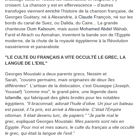
croisent. La chanson y est en effervescence – d'autres
transfuges viennent
enrichir
l'histoire de la chanson française, de
Georges Guétary, né à Alexandrie, à
Claude Fran
çois, né sur les
bords du canal de Suez, ou Dalida, du Caire... La grande
chanteuse
Oum Kalsoum
, mais aussi
Mohamed Abdel
Wahab,
Farid el Atrach ou Asmahan, inventent la bande son de l'Egypte
moderne, de la chute de la royauté égyptienne à la Révolution
nassérienne et panarabiste.
"LE CULTE DU FRANÇAIS A VITE OCCULTÉ LE GREC, LA
LANGUE DE L'EXIL"
Georges Moustaki a deux parents grecs, Nessim et
Sarah,
"cousins germains, mais originaires de deux îles
différentes"
. L'artisan de la dislocation, c'est Giuseppe (Joseph,
Youssef)
"comme moi"
, le grand-père, une légende dans
la
famille
, qui fabriquait des gilets brodés pour les notables
égyptiens.
"Il braconnait, adorait l'huile d'olive. Un jour un bateau
est passé, il l'a pris, est arrivé à Alexandrie. C'était l'Empire
ottoman. Il était devenu turc, de papiers."
"Je parle mal le
grec,
expliquait Georges Moustaki.
Mes parents sont nés en
Egypte. Pour moi et mes sœurs, le culte du français a vite occulté
le grec, qui était la langue de l'exil."