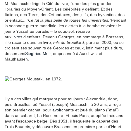
M. Mustacchi dirige la Cité du livre, l'une des plus grandes
librairies du Moyen-Orient. Les célébrités y défilent. Et des
Italiens, des Turcs, des Orthodoxes, des juifs, des byzantins, des
orientaux...
"Ce fut la plus belle de toutes les universités."
Pendant
la seconde guerre mondiale, les alertes à la bombe envoient le
jeune Yussef au paradis – le sous-sol, réservé
aux
livres
d'enfants. Devenu Georges, en hommage à Brassens,
il le raconte dans un livre,
Fils du brouillard,
paru en 2000, où se
croisent ses souvenirs de Georges et ceux, infiniment plus durs,
de son ami
Siegfried Meir
, emprisonné à Auschwitz et
Mauthausen.
ll y a des villes qui marquent pour toujours : Alexandrie, donc,
puis Bruxelles, où Yussef (Joseph) Mustacchi, à 20 ans, a reçu
son premier cachet, pour
avoir
chanté et joué du piano (
"mal"
)
dans un cabaret, La Rose noire. Et puis Paris, adoptée trois ans
avant l'escapade belge. Dès 1951, il fréquente le cabaret des
Trois Baudets, y découvre Brassens en première partie d'Henri