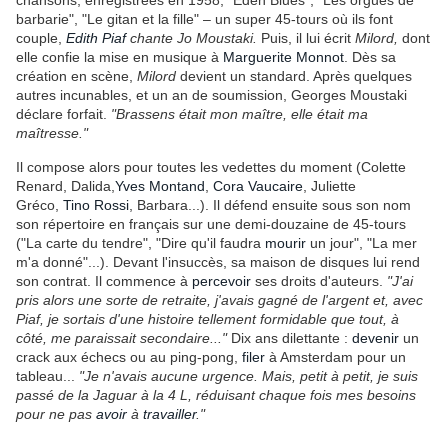
chansons, enregistrées en 1958, "Eden Blues", "Les orgues de
barbarie", "Le gitan et la fille" – un super 45-tours où ils font
couple,
Edith Piaf
chante Jo Moustaki.
Puis, il lui écrit
Milord,
dont
elle confie la mise en musique à
Marguerite Monnot
. Dès sa
création en scène,
Milord
devient un standard. Après quelques
autres incunables, et un an de soumission, Georges Moustaki
déclare forfait.
"Brassens était mon maître, elle était ma
maîtresse."
Il compose alors pour toutes les vedettes du moment (Colette
Renard, Dalida,
Yves Montand
,
Cora Vaucaire
, Juliette
Gréco,
Tino Rossi
, Barbara...). Il défend ensuite sous son nom
son répertoire en français sur une demi-douzaine de 45-tours
("La carte du tendre", "Dire qu'il faudra
mourir
un jour", "La mer
m'a donné"...). Devant l'insuccès, sa maison de disques lui rend
son contrat. Il commence à
percevoir
ses droits d'auteurs.
"J'ai
pris alors une sorte de retraite, j'avais gagné de l'argent et, avec
Piaf, je sortais d'une histoire tellement formidable que tout, à
côté, me paraissait secondaire..."
Dix ans dilettante :
devenir
un
crack aux échecs ou au ping-pong,
filer
à Amsterdam pour un
tableau...
"Je n'avais aucune urgence. Mais, petit à petit, je suis
passé de la Jaguar à la 4 L, réduisant chaque fois mes besoins
pour ne pas
avoir
à
travailler
."