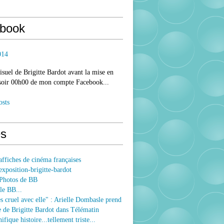
book
014
isuel de Brigitte Bardot avant la mise en
 soir 00h00 de mon compte Facebook...
osts
s
ffiches de cinéma françaises
xposition-brigitte-bardot
Photos de BB
le BB...
ès cruel avec elle" : Arielle Dombasle prend
e de Brigitte Bardot dans Télématin
fique histoire...tellement triste...