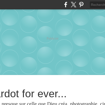
Publicité
rdot for ever...
u presque sur celle que Dieu créa, photographie, c