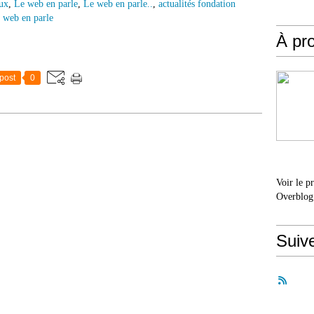
aux
,
Le web en parle
,
Le web en parle..
,
actualités fondation
e web en parle
À pr
post
0
Voir le p
Overblog
Suiv