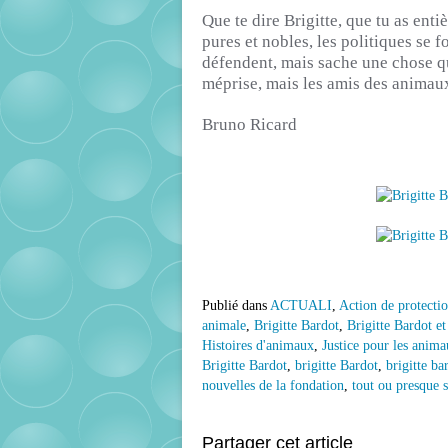
Que te dire Brigitte, que tu as enti
pures et nobles, les politiques se
défendent, mais sache une chose q
méprise, mais les amis des animaux 
Bruno Ricard
Publié dans
ACTUALI
,
Action de protecti
animale
,
Brigitte Bardot
,
Brigitte Bardot et
Histoires d'animaux
,
Justice pour les anim
Brigitte Bardot
,
brigitte Bardot
,
brigitte ba
nouvelles de la fondation
,
tout ou presque s
Partager cet article