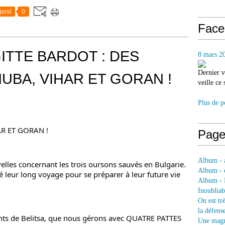
post
0
Face
ITTE BARDOT : DES
8 mars 2
Dernier v
UBA, VIHAR ET GORAN !
veille ce
Plus de p
R ET GORAN !
Page
Album - a
lles concernant les trois oursons sauvés en Bulgarie. 
Album - e
leur long voyage pour se préparer à leur future vie 
Album - 
Inoubliab
On est tr
la défens
nts de Belitsa, que nous gérons avec 
QUATRE PATTES
Une magni