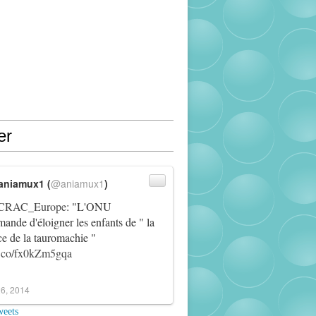
er
aniamux1 (
@aniamux1
)
RAC_Europe
: "L'ONU
ande d'éloigner les enfants de " la
ce de la tauromachie "
/t.co/fx0kZm5gqa
6, 2014
weets