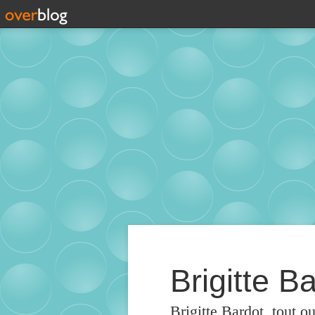
Brigitte Ba
Brigitte Bardot, tout o