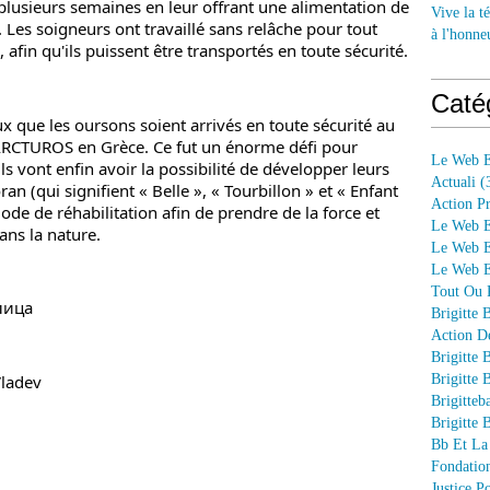
lusieurs semaines en leur offrant une alimentation de 
Vive la té
. Les soigneurs ont travaillé sans relâche pour tout 
à l'honne
fin qu'ils puissent être transportés en toute sécurité.
Caté
e les oursons soient arrivés en toute sécurité au 
ARCTUROS
 en Grèce. Ce fut un énorme défi pour 
Le Web E
ls vont enfin avoir la possibilité de développer leurs 
Actuali
(
an (qui signifient « Belle », « Tourbillon » et « Enfant 
Action P
ode de réhabilitation afin de prendre de la force et 
Le Web E
ans la nature.
Le Web E
Le Web En
Tout Ou P
лица
Brigitte 
Action D
Brigitte 
Vladev
Brigitte 
Brigitteb
Brigitte 
Bb Et La
Fondation
Justice 