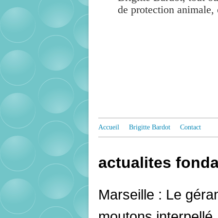
de protection animale, 
Accueil
Brigitte Bardot
Contact
actualites fonda
Marseille : Le géra
moutons interpellé