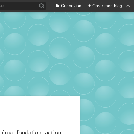
Connexion
+
Créer mon blog
inéma, fondation, action