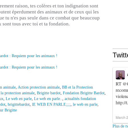
èrement raison, tes colères et ton indignation sont
 foutent éperdument des animaux et de ceux qui les
ue tu n'es pas seule dans ce combat que beaucoup
sont tous avec toi et ta fondation.
Twitt
RT
@C
on animale
,
Action protection animale
,
BB et la Protection
recomm
 la protection animale
,
Brigitte bardot
,
Fondation Brigitte Bardot
,
violen
aux
,
Le web en parle
,
Le web en parle..
,
actualités fondation
http:/
rdot
,
brigittebardot
,
lE WEB EN PARLE;;;;
,
le web en parle
,
ur Brigitte
March 2
Plus de t