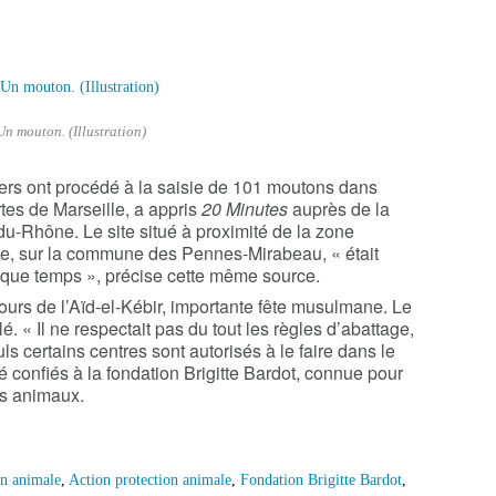
Un mouton. (Illustration)
ciers ont procédé à la saisie de 101 moutons dans
rtes de
Marseille
, a appris
20 Minutes
auprès de la
du-Rhône
. Le site situé à proximité de la zone
, sur la commune des Pennes-Mirabeau, « était
lque temps », précise cette même source.
jours de l’Aïd-el-Kébir, importante fête musulmane. Le
lé. « Il ne respectait pas du tout les règles d’abattage,
ls certains centres sont autorisés à le faire dans le
 confiés à la fondation Brigitte Bardot, connue pour
es animaux.
on animale
,
Action protection animale
,
Fondation Brigitte Bardot
,