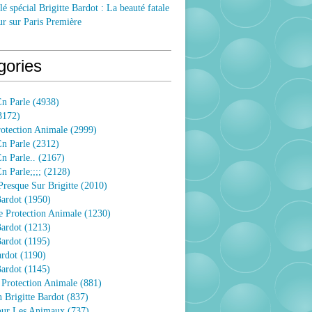
lé spécial Brigitte Bardot : La beauté fatale
ur sur Paris Première
gories
n Parle
(4938)
3172)
rotection Animale
(2999)
n Parle
(2312)
n Parle..
(2167)
 Parle;;;;
(2128)
resque Sur Brigitte
(2010)
Bardot
(1950)
e Protection Animale
(1230)
Bardot
(1213)
Bardot
(1195)
ardot
(1190)
Bardot
(1145)
 Protection Animale
(881)
 Brigitte Bardot
(837)
Pour Les Animaux
(737)