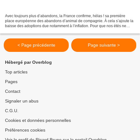
Avec toujours plus d’abandons, la France confirme, hélas ! sa première
place européenne des abandons d’animal de compagnie. À cela s’ajoute la
baisse des adoptions due notamment à l’inflation. Pour que nos étés ne
riment plus avec cruauté, dites non à...
< Page précédente
Page suivante >
Hébergé par Overblog
Top articles
Pages
Contact
Signaler un abus
C.G.U.
Cookies et données personnelles
Préférences cookies
Voir le profil de Ricard Bruno sur le portail Overblog