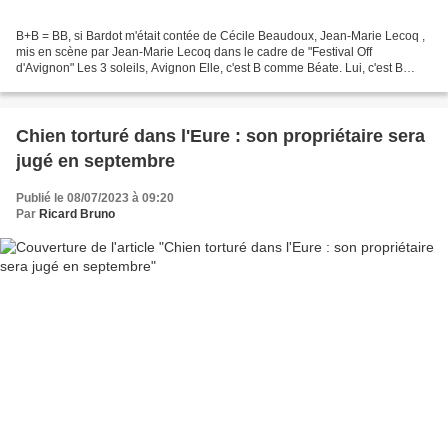
B+B = BB, si Bardot m'était contée de Cécile Beaudoux, Jean-Marie Lecoq ,
mis en scène par Jean-Marie Lecoq dans le cadre de "Festival Off
d'Avignon" Les 3 soleils, Avignon Elle, c'est B comme Béate. Lui, c'est B
comme Benoît. Ils jouent à BB comme on...
Chien torturé dans l'Eure : son propriétaire sera
jugé en septembre
Publié le 08/07/2023 à 09:20
Par
Ricard Bruno