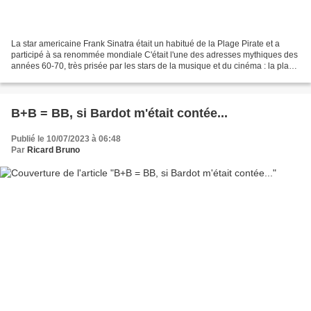
La star americaine Frank Sinatra était un habitué de la Plage Pirate et a
participé à sa renommée mondiale C'était l'une des adresses mythiques des
années 60-70, très prisée par les stars de la musique et du cinéma : la plage
le Pirate rouvre sous le...
B+B = BB, si Bardot m'était contée...
Publié le 10/07/2023 à 06:48
Par
Ricard Bruno