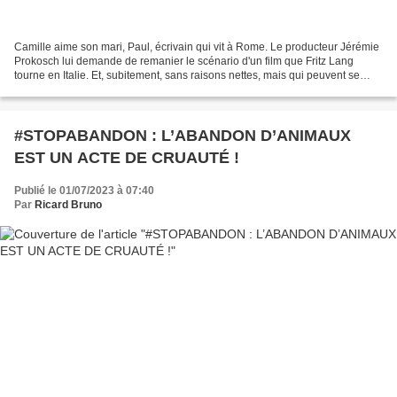
Camille aime son mari, Paul, écrivain qui vit à Rome. Le producteur Jérémie
Prokosch lui demande de remanier le scénario d'un film que Fritz Lang
tourne en Italie. Et, subitement, sans raisons nettes, mais qui peuvent se
deviner, Camille s'aperçoit qu'elle...
#STOPABANDON : L’ABANDON D’ANIMAUX
EST UN ACTE DE CRUAUTÉ !
Publié le 01/07/2023 à 07:40
Par
Ricard Bruno