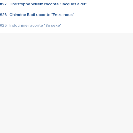
#27 : Christophe Willem raconte "Jacques a dit"
#26 : Chimène Badi raconte "Entre nous"
#25 : Indochine raconte "3e sexe"
#24 : Zaho raconte "C'est chelou"
#23 : Patrick Bruel raconte "Au café des délices"
#22 : Kyo raconte "Le chemin"
#21 : Nolwenn Leroy raconte "Cassé"
#20 : Patrick Hernandez raconte "Born to be alive"
#19 : Lorie raconte "Près de moi"
#18 : Michael Jones raconte "A nos actes manqués" (avec Jean-Jacque
#17 : Khaled raconte "Aïcha"
#16 : Corneille raconte "Parce qu'on vient de loin"
#15 : Indochine raconte "L'aventurier"