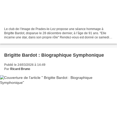
Le club de l’Image de Prades-le-Lez propose une séance hommage à
Brigitte Bardot, disparue le 28 décembre dernier, à l’âge de 91 ans. "Elle
incarne une star, dans son propre rôle" Rendez-vous est donné ce samedi
28 mars à 14 h 30, salle Jacques Brel,...
Brigitte Bardot : Biographique Symphonique
Publié le 24/03/2026 à 14:49
Par
Ricard Bruno