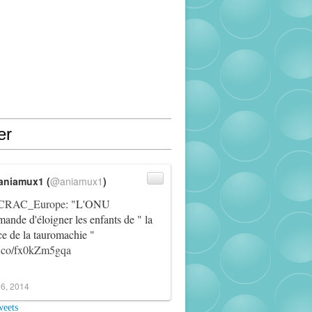
er
aniamux1 (
@aniamux1
)
RAC_Europe
: "L'ONU
ande d'éloigner les enfants de " la
ce de la tauromachie "
/t.co/fx0kZm5gqa
6, 2014
weets