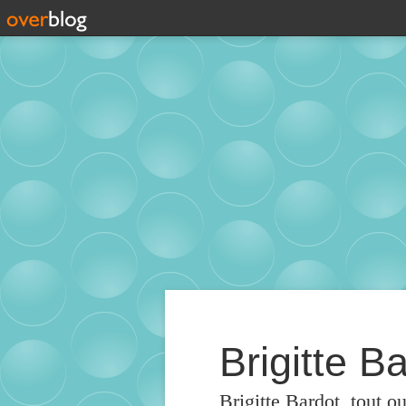
Brigitte Ba
Brigitte Bardot, tout o