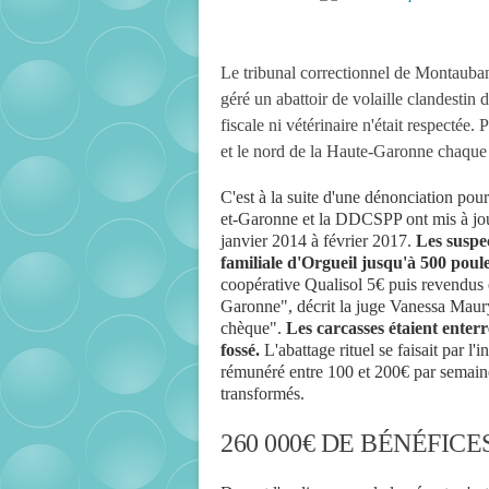
Le tribunal correctionnel de Montauban
géré un abattoir de volaille clandestin 
fiscale ni vétérinaire n'était respectée
et le nord de la Haute-Garonne chaque
C'est à la suite d'une dénonciation pou
et-Garonne et la DDCSPP ont mis à jour 
janvier 2014 à février 2017.
Les suspe
familiale d'Orgueil jusqu'à 500 poul
coopérative Qualisol 5€ puis revendus e
Garonne", décrit la juge Vanessa Maury.
chèque".
Les carcasses étaient enterr
fossé.
L'abattage rituel se faisait par 
rémunéré entre 100 et 200€ par semaine.
transformés.
260 000€ DE BÉNÉFICE