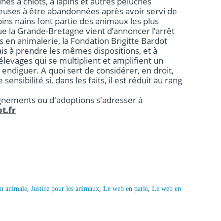
ines à chiots, à lapins et autres peluches
euses à être abandonnées après avoir servi de
pins nains font partie des animaux les plus
e la Grande-Bretagne vient d’annoncer l’arrêt
s en animalerie, la Fondation Brigitte Bardot
is à prendre les mêmes dispositions, et à
levages qui se multiplient et amplifient un
à endiguer. A quoi sert de considérer, en droit,
nsibilité si, dans les faits, il est réduit au rang
nements ou d'adoptions s'adresser à
t.fr
on animale
,
Justice pour les animaux
,
Le web en parle
,
Le web en