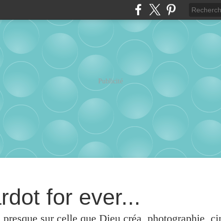
Publicité
rdot for ever...
u presque sur celle que Dieu créa, photographie, c