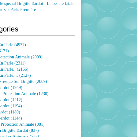
lé spécial Brigitte Bardot : La beauté fatale
ur sur Paris Première
gories
n Parle
(4937)
3171)
rotection Animale
(2999)
n Parle
(2311)
n Parle..
(2166)
 Parle;;;;
(2127)
resque Sur Brigitte
(2009)
Bardot
(1949)
e Protection Animale
(1230)
Bardot
(1212)
Bardot
(1194)
ardot
(1189)
Bardot
(1144)
 Protection Animale
(881)
 Brigitte Bardot
(837)
Pour Les Animaux
(737)