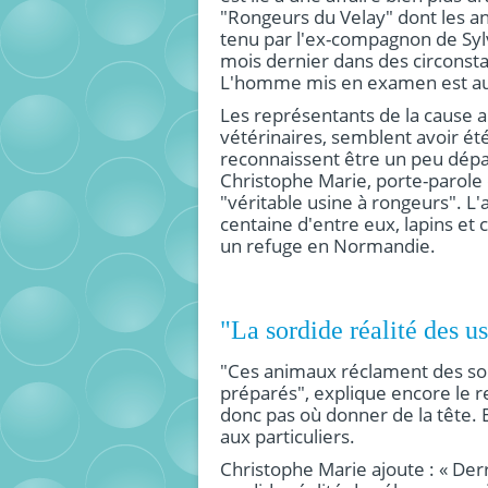
"Rongeurs du Velay" dont les an
tenu par l'ex-compagnon de Sy
mois dernier dans des circonst
L'homme mis en examen est au
Les représentants de la cause an
vétérinaires, semblent avoir é
reconnaissent être un peu dépas
Christophe Marie, porte-parole 
"véritable usine à rongeurs". L
centaine d'entre eux, lapins et 
un refuge en Normandie.
"La sordide réalité des us
"Ces animaux réclament des so
préparés", explique encore le re
donc pas où donner de la tête. E
aux particuliers.
Christophe Marie ajoute : « Derr