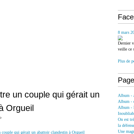
Face
8 mars 2
Dernier v
veille ce
Plus de p
Page
re un couple qui gérait un
Album - a
Album - e
 à Orgueil
Album - 
Inoubliab
o
On est tr
la défens
Une magni