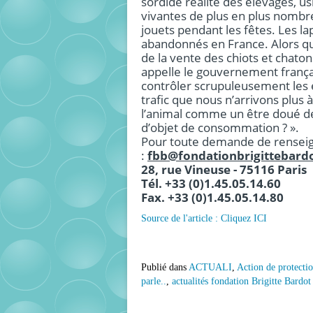
sordide réalité des élevages, us
vivantes de plus en plus nombr
jouets pendant les fêtes. Les la
abandonnés en France. Alors qu
de la vente des chiots et chaton
appelle le gouvernement frança
contrôler scrupuleusement les é
trafic que nous n’arrivons plus 
l’animal comme un être doué de se
d’objet de consommation ? ».
Pour toute demande de renseig
:
fbb@fondationbrigittebardo
28, rue Vineuse - 75116 Paris
Tél. +33 (0)1.45.05.14.60
Fax. +33 (0)1.45.05.14.80
Source de l'article : Cliquez ICI
Publié dans
ACTUALI
,
Action de protecti
parle..
,
actualités fondation Brigitte Bardot