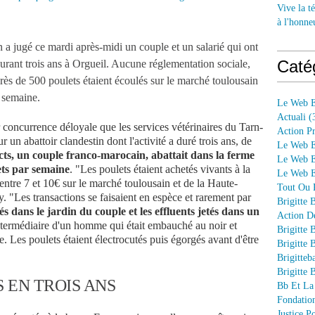
Vive la té
à l'honne
 a jugé ce mardi après-midi un couple et un salarié qui ont
Caté
durant trois ans à Orgueil. Aucune réglementation sociale,
. Près de 500 poulets étaient écoulés sur le marché toulousain
 semaine.
Le Web E
Actuali
(
r concurrence déloyale que les services vétérinaires du Tarn-
Action P
un abattoir clandestin dont l'activité a duré trois ans, de
Le Web E
cts, un couple franco-marocain, abattait dans la ferme
Le Web E
ets par semaine
. "Les poulets étaient achetés vivants à la
Le Web En
ntre 7 et 10€ sur le marché toulousain et de la Haute-
Tout Ou P
 "Les transactions se faisaient en espèce et rarement par
Brigitte 
és dans le jardin du couple et les effluents jetés dans un
Action D
l'intermédiaire d'un homme qui était embauché au noir et
Brigitte 
 Les poulets étaient électrocutés puis égorgés avant d'être
Brigitte 
Brigitteb
Brigitte 
S EN TROIS ANS
Bb Et La
Fondation
Justice 