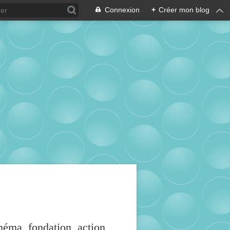
Connexion
+
Créer mon blog
inéma, fondation, action