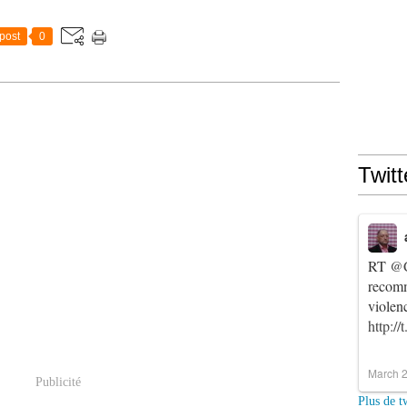
post
0
Twitt
RT
@C
recomm
violen
http:/
March 2
Publicité
Plus de t