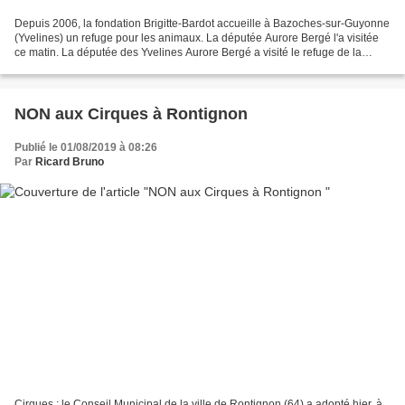
Depuis 2006, la fondation Brigitte-Bardot accueille à Bazoches-sur-Guyonne
(Yvelines) un refuge pour les animaux. La députée Aurore Bergé l'a visitée
ce matin. La députée des Yvelines Aurore Bergé a visité le refuge de la
fondation Bardot avec sa présidente...
NON aux Cirques à Rontignon
Publié le 01/08/2019 à 08:26
Par
Ricard Bruno
Cirques : le Conseil Municipal de la ville de Rontignon (64) a adopté hier, à