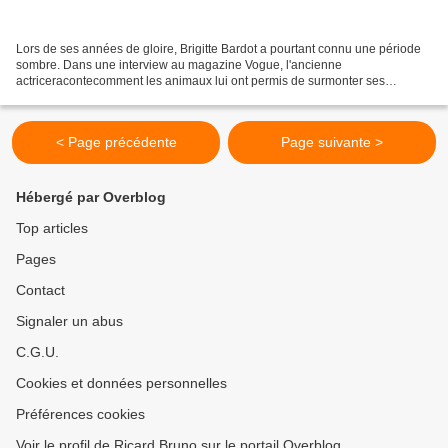
Lors de ses années de gloire, Brigitte Bardot a pourtant connu une période
sombre. Dans une interview au magazine Vogue, l'ancienne
actriceracontecomment les animaux lui ont permis de surmonter ses
épreuves. Dans les années 1950 et 1960, Brigitte Bardot...
< Page précédente
Page suivante >
Hébergé par Overblog
Top articles
Pages
Contact
Signaler un abus
C.G.U.
Cookies et données personnelles
Préférences cookies
Voir le profil de Ricard Bruno sur le portail Overblog