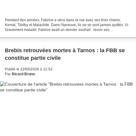
Pendant des années, Fabrice a vécu dans la rue avec ses trois chiens,
Kemal, Tibithy et Malachite. Dans l'épreuve, ils ne se sont jamais quittés. 🐶
Gravement malade, Fabrice avait un dernier souhait : revoir ses
compagnons une ultime fois. L'heure des...
Brebis retrouvées mortes à Tarnos : la FBB se
constitue partie civile
Publié le 22/05/2026 à 11:52
Par
Ricard Bruno