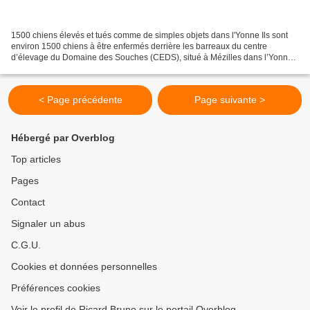
1500 chiens élevés et tués comme de simples objets dans l'Yonne Ils sont
environ 1500 chiens à être enfermés derrière les barreaux du centre
d’élevage du Domaine des Souches (CEDS), situé à Mézilles dans l’Yonne.
1500 chiens destinés à un triste destin...
< Page précédente
Page suivante >
Hébergé par Overblog
Top articles
Pages
Contact
Signaler un abus
C.G.U.
Cookies et données personnelles
Préférences cookies
Voir le profil de Ricard Bruno sur le portail Overblog