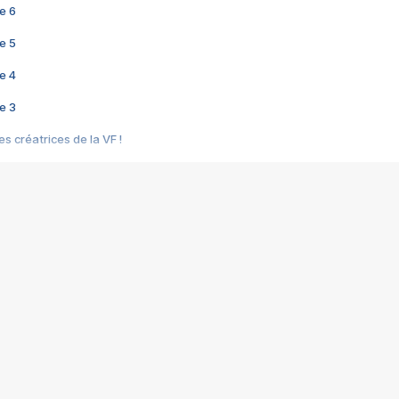
e 6
e 5
e 4
e 3
s créatrices de la VF !
e 2
e 1
e Mektoub My Love arrive enfin ! Rencontre avec Shaïn Boumedine et Sal
i : après Toni en famille
elle réalise le bouleversant Dites lui que je l'aime
ais ! Rencontre autour de Vie privée de Rebecca Zlotowski
 de Marguerite, Grave... Rencontre avec Ella Rumpf
 Les Rêveurs, un film intime sur la santé mentale