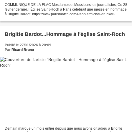
COMMUNIQUE DE LA FLAC Mesdames et Messieurs les journalistes, Ce 28
février dernier, l’Église Saint-Roch à Paris célébrait une messe en hommage
à Brigitte Bardot. https://www.parismatch.com/People/michel-drucker-
hugues-aufray-et-un-cheval-les-images-de-la-messe-en-hommage-a-
brigitte-bardot-a-paris-263701...
Brigitte Bardot...Hommage à l'église Saint-Roch
Publié le 27/01/2026 à 20:09
Par
Ricard Bruno
Demain marque un mois entier depuis que nous avons dit adieu à Brigitte