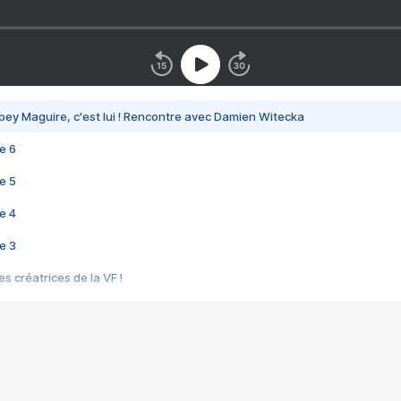
bey Maguire, c'est lui ! Rencontre avec Damien Witecka
e 6
e 5
e 4
e 3
s créatrices de la VF !
e 2
e 1
e Mektoub My Love arrive enfin ! Rencontre avec Shaïn Boumedine et Sal