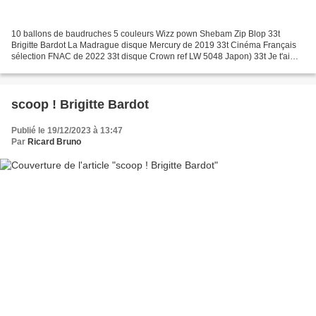
10 ballons de baudruches 5 couleurs Wizz pown Shebam Zip Blop 33t
Brigitte Bardot La Madrague disque Mercury de 2019 33t Cinéma Français
sélection FNAC de 2022 33t disque Crown ref LW 5048 Japon) 33t Je t'aime
moi non plus Disque Mercury de 2018 45t Brigitte...
scoop ! Brigitte Bardot
Publié le 19/12/2023 à 13:47
Par
Ricard Bruno