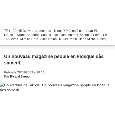
TF 1 - 20h45 Qui veut gagner des millions ? Présenté par : Jean-Pierre
Foucault Durée : 2 heures Sous-titrage malentendant (Antiope). Stéréo En
16:9 Avec : Mireille Darc , Alain Delon , Muriel Robin , Jean-Michel Ribes ,
Christophe Dechavanne , Patrice...
Un nouveau magazine people en kiosque dès
samedi...
Publié le 28/08/2009 à 20:10
Par
Ricard Bruno