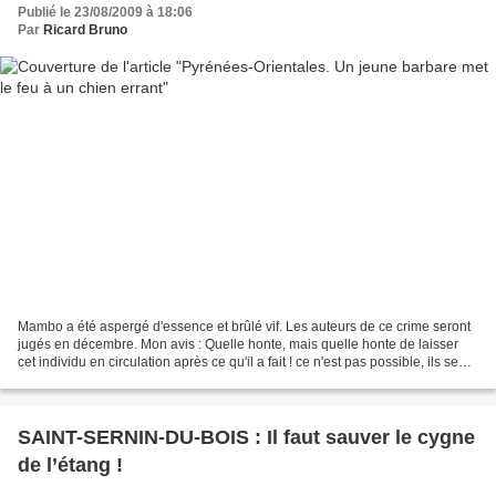
Publié le 23/08/2009 à 18:06
Par
Ricard Bruno
Mambo a été aspergé d'essence et brûlé vif. Les auteurs de ce crime seront
jugés en décembre. Mon avis : Quelle honte, mais quelle honte de laisser
cet individu en circulation après ce qu'il a fait ! ce n'est pas possible, ils se
foutent vraiment de nous,...
SAINT-SERNIN-DU-BOIS : Il faut sauver le cygne
de l’étang !