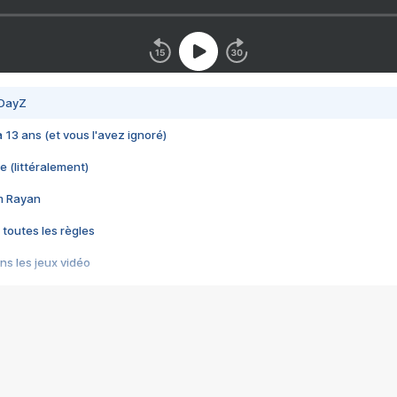
 DayZ
 a 13 ans (et vous l'avez ignoré)
e (littéralement)
im Rayan
 toutes les règles
s les jeux vidéo
us choquant de Rockstar ? - Le scandale BULLY
e plus moche de Steam
du RÊVE tourne au CAUCHEMAR
pendant 8 heures