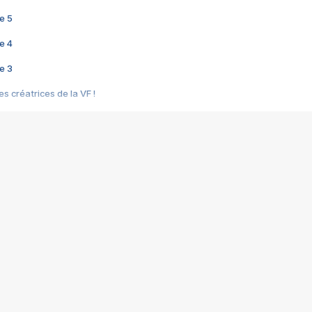
e 5
e 4
e 3
s créatrices de la VF !
e 2
e 1
e Mektoub My Love arrive enfin ! Rencontre avec Shaïn Boumedine et Sal
i : après Toni en famille
elle réalise le bouleversant Dites lui que je l'aime
ais ! Rencontre autour de Vie privée de Rebecca Zlotowski
 de Marguerite, Grave... Rencontre avec Ella Rumpf
 Les Rêveurs, un film intime sur la santé mentale