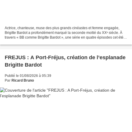
Actrice, chanteuse, muse des plus grands cinéastes et femme engagée,
Brigitte Bardot a profondément marqué la seconde moitié du XXᵉ siècle. À
travers « BB comme Brigitte Bardot », une série en quatre épisodes cet été
sur RCF Notre-Dame, retour sur les...
FREJUS : A Port-Fréjus, création de l’esplanade
Brigitte Bardot
Publié le 01/08/2026 à 05:39
Par
Ricard Bruno