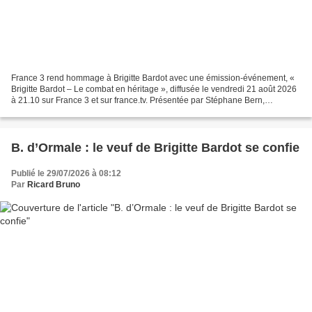
France 3 rend hommage à Brigitte Bardot avec une émission-événement, «
Brigitte Bardot – Le combat en héritage », diffusée le vendredi 21 août 2026
à 21.10 sur France 3 et sur france.tv. Présentée par Stéphane Bern,
accompagné du journaliste et biographe...
B. d’Ormale : le veuf de Brigitte Bardot se confie
Publié le 29/07/2026 à 08:12
Par
Ricard Bruno