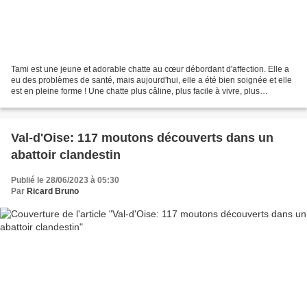
Tami est une jeune et adorable chatte au cœur débordant d'affection. Elle a
eu des problèmes de santé, mais aujourd'hui, elle a été bien soignée et elle
est en pleine forme ! Une chatte plus câline, plus facile à vivre, plus
interactive que miss Tami,...
Val-d'Oise: 117 moutons découverts dans un
abattoir clandestin
Publié le 28/06/2023 à 05:30
Par
Ricard Bruno