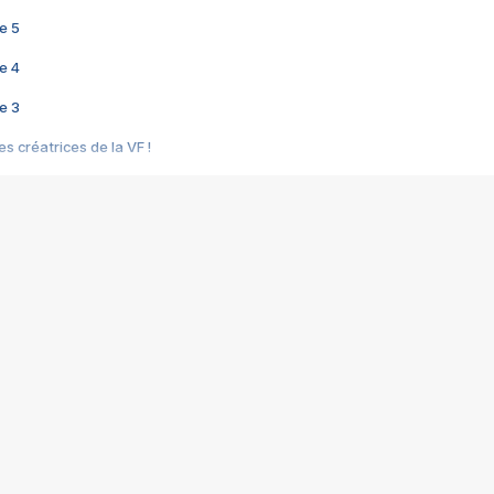
e 5
e 4
e 3
s créatrices de la VF !
e 2
e 1
e Mektoub My Love arrive enfin ! Rencontre avec Shaïn Boumedine et Sal
i : après Toni en famille
elle réalise le bouleversant Dites lui que je l'aime
ais ! Rencontre autour de Vie privée de Rebecca Zlotowski
 de Marguerite, Grave... Rencontre avec Ella Rumpf
 Les Rêveurs, un film intime sur la santé mentale