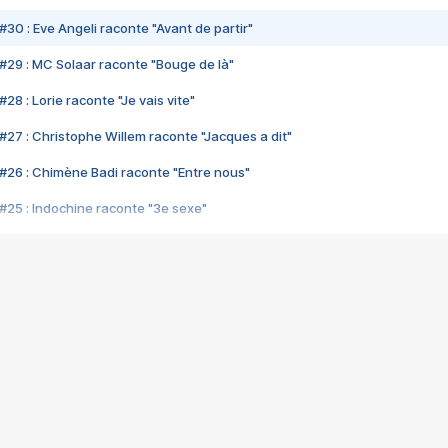
#30 : Eve Angeli raconte "Avant de partir"
#29 : MC Solaar raconte "Bouge de là"
28 : Lorie raconte "Je vais vite"
#27 : Christophe Willem raconte "Jacques a dit"
#26 : Chimène Badi raconte "Entre nous"
#25 : Indochine raconte "3e sexe"
#24 : Zaho raconte "C'est chelou"
#23 : Patrick Bruel raconte "Au café des délices"
#22 : Kyo raconte "Le chemin"
#21 : Nolwenn Leroy raconte "Cassé"
#20 : Patrick Hernandez raconte "Born to be alive"
#19 : Lorie raconte "Près de moi"