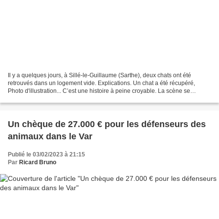
Il y a quelques jours, à Sillé-le-Guillaume (Sarthe), deux chats ont été
retrouvés dans un logement vide. Explications. Un chat a été récupéré,
Photo d'illustration... C’est une histoire à peine croyable. La scène se
déroule rue du 11 Novembre à Sillé-le-Guillaume...
Un chèque de 27.000 € pour les défenseurs des
animaux dans le Var
Publié le 03/02/2023 à 21:15
Par
Ricard Bruno