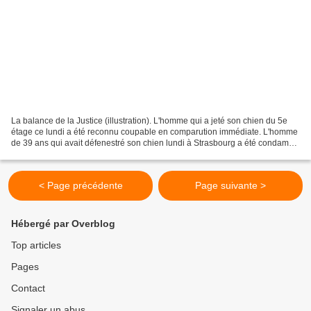
La balance de la Justice (illustration). L'homme qui a jeté son chien du 5e
étage ce lundi a été reconnu coupable en comparution immédiate. L'homme
de 39 ans qui avait défenestré son chien lundi à Strasbourg a été condamné
ce mercredi en comparution...
< Page précédente
Page suivante >
Hébergé par Overblog
Top articles
Pages
Contact
Signaler un abus