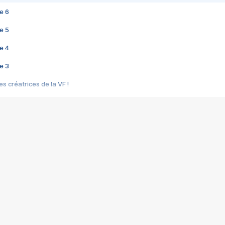
e 6
e 5
e 4
e 3
s créatrices de la VF !
e 2
e 1
e Mektoub My Love arrive enfin ! Rencontre avec Shaïn Boumedine et Sal
i : après Toni en famille
elle réalise le bouleversant Dites lui que je l'aime
ais ! Rencontre autour de Vie privée de Rebecca Zlotowski
 de Marguerite, Grave... Rencontre avec Ella Rumpf