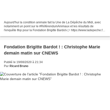
Aujourd'hui la condition animale fait la Une de La Dépêche du Midi, avec
notamment un point sur le #RéférendumAnimaux et les résultats de
l'enquête Ifop pour la Fondation Brigitte Bardot 👉 https://www.ladepeche.fr/
2020/08/26/ la-cause-animale-gagne-du-t...
Fondation Brigitte Bardot ! : Christophe Marie
demain matin sur CNEWS
Publié le 19/08/2020 à 21:34
Par
Ricard Bruno