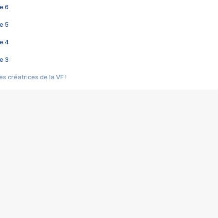
e 6
e 5
e 4
e 3
s créatrices de la VF !
e 2
e 1
e Mektoub My Love arrive enfin ! Rencontre avec Shaïn Boumedine et Sal
i : après Toni en famille
elle réalise le bouleversant Dites lui que je l'aime
ais ! Rencontre autour de Vie privée de Rebecca Zlotowski
 de Marguerite, Grave... Rencontre avec Ella Rumpf
 Les Rêveurs, un film intime sur la santé mentale