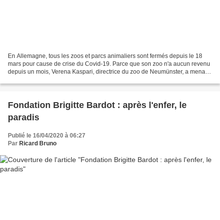
En Allemagne, tous les zoos et parcs animaliers sont fermés depuis le 18
mars pour cause de crise du Covid-19. Parce que son zoo n'a aucun revenu
depuis un mois, Verena Kaspari, directrice du zoo de Neumünster, a menacé
d'abattre certains de ses animaux...
Fondation Brigitte Bardot : après l'enfer, le
paradis
Publié le 16/04/2020 à 06:27
Par
Ricard Bruno