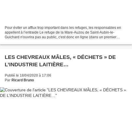
Pour éviter un afflux trop important dans les refuges, les responsables en
appellent à l’entraide Le refuge de la Mare-Auzou de Saint-Aubin-le-
Guichard n'ouvrira pas au public, c'est donc en ligne (dans un premier
temps) qu'il faudra chercher son bonheur. «...
LES CHEVREAUX MÂLES, « DÉCHETS » DE
L’INDUSTRIE LAITIÈRE…
Publié le 18/04/2020 à 17:06
Par
Ricard Bruno