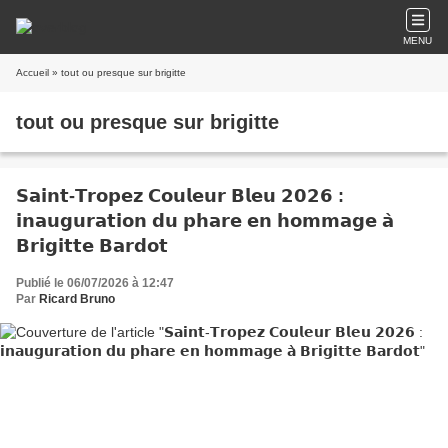
MENU
Accueil
» tout ou presque sur brigitte
tout ou presque sur brigitte
𝗦𝗮𝗶𝗻𝘁-𝗧𝗿𝗼𝗽𝗲𝘇 𝗖𝗼𝘂𝗹𝗲𝘂𝗿 𝗕𝗹𝗲𝘂 𝟮𝟬𝟮𝟲 :
𝗶𝗻𝗮𝘂𝗴𝘂𝗿𝗮𝘁𝗶𝗼𝗻 𝗱𝘂 𝗽𝗵𝗮𝗿𝗲 𝗲𝗻 𝗵𝗼𝗺𝗺𝗮𝗴𝗲 𝗮̀
𝗕𝗿𝗶𝗴𝗶𝘁𝘁𝗲 𝗕𝗮𝗿𝗱𝗼𝘁
Publié le 06/07/2026 à 12:47
Par
Ricard Bruno