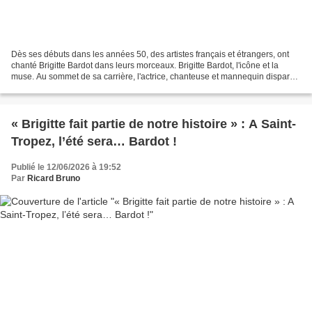
Dès ses débuts dans les années 50, des artistes français et étrangers, ont
chanté Brigitte Bardot dans leurs morceaux. Brigitte Bardot, l'icône et la
muse. Au sommet de sa carrière, l'actrice, chanteuse et mannequin disparue
à 91 ans a inspiré de nombreux...
« Brigitte fait partie de notre histoire » : A Saint-
Tropez, l’été sera… Bardot !
Publié le 12/06/2026 à 19:52
Par
Ricard Bruno