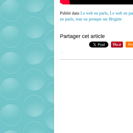
Publié dans
Le web en parle
,
Le web en par
en parle
,
tout ou presque sur Brigitte
Partager cet article
Re
…