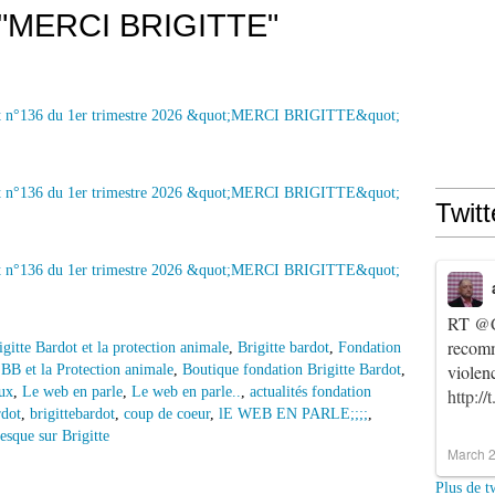
6 "MERCI BRIGITTE"
Twitt
RT
@C
recomm
igitte Bardot et la protection animale
,
Brigitte bardot
,
Fondation
violen
,
BB et la Protection animale
,
Boutique fondation Brigitte Bardot
,
aux
,
Le web en parle
,
Le web en parle..
,
actualités fondation
http:/
rdot
,
brigittebardot
,
coup de coeur
,
lE WEB EN PARLE;;;;
,
esque sur Brigitte
March 2
Plus de t