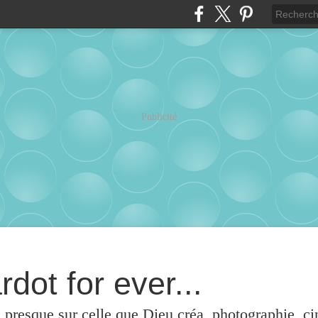
Publicité
rdot for ever...
u presque sur celle que Dieu créa, photographie, c