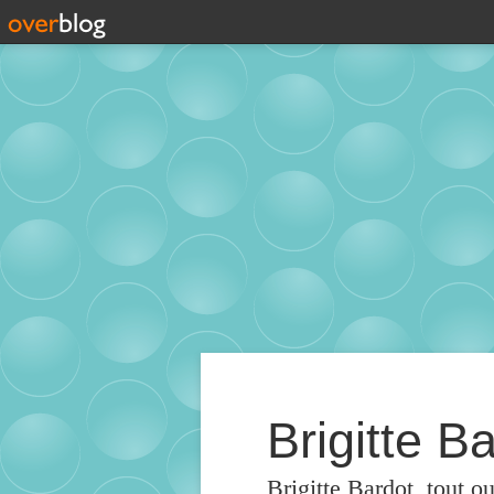
Brigitte Ba
Brigitte Bardot, tout o