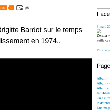
post
0
Face
8 mars 2
rigitte Bardot sur le temps
Dernier v
illissement en 1974..
veille ce
Plus de p
Page
Album - a
Album - e
Album - 
Inoubliab
On est tr
la défens
Une magni