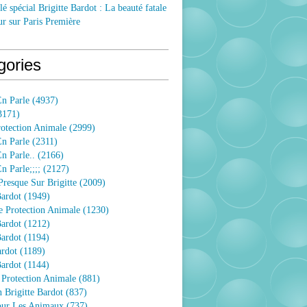
lé spécial Brigitte Bardot : La beauté fatale
ur sur Paris Première
gories
n Parle
(4937)
3171)
rotection Animale
(2999)
n Parle
(2311)
n Parle..
(2166)
 Parle;;;;
(2127)
resque Sur Brigitte
(2009)
Bardot
(1949)
e Protection Animale
(1230)
Bardot
(1212)
Bardot
(1194)
ardot
(1189)
Bardot
(1144)
 Protection Animale
(881)
 Brigitte Bardot
(837)
Pour Les Animaux
(737)