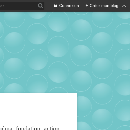
Connexion
+
Créer mon blog
inéma, fondation, action