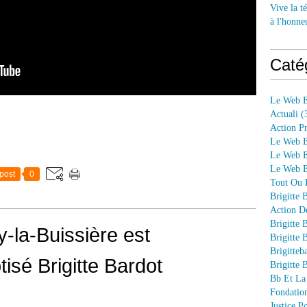
Vive la té
à l'honne
Caté
Le Web E
Actuali
(
Action P
Le Web E
Le Web E
Le Web En
post
0
Tout Ou P
Brigitte 
Action D
Brigitte 
-la-Buissière est
Brigitte 
Brigitteb
tisé Brigitte Bardot
Brigitte 
Bb Et La
Fondation
Justice 