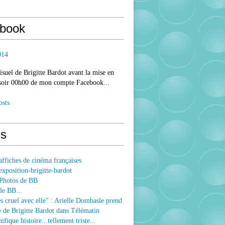
book
014
isuel de Brigitte Bardot avant la mise en
 soir 00h00 de mon compte Facebook...
osts
s
ffiches de cinéma françaises
xposition-brigitte-bardot
Photos de BB
le BB...
ès cruel avec elle" : Arielle Dombasle prend
e de Brigitte Bardot dans Télématin
fique histoire...tellement triste...