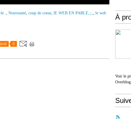
le..
,
Nouveauté
,
coup de coeur
,
lE WEB EN PARLE;;;;
,
le web
À pr
post
0
Voir le p
Overblog
Suiv