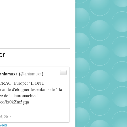
er
aniamux1 (
@aniamux1
)
RAC_Europe
: "L'ONU
ande d'éloigner les enfants de " la
ce de la tauromachie "
/t.co/fx0kZm5gqa
6, 2014
weets