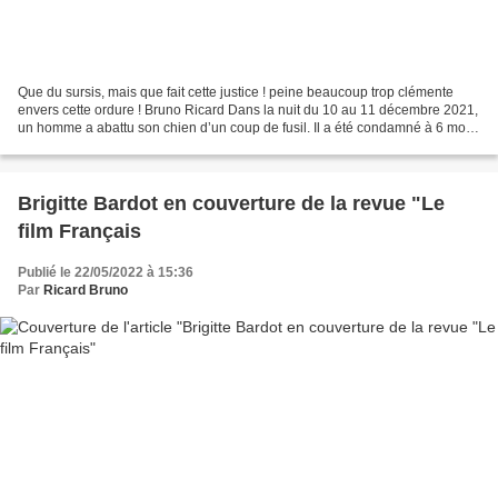
Que du sursis, mais que fait cette justice ! peine beaucoup trop clémente
envers cette ordure ! Bruno Ricard Dans la nuit du 10 au 11 décembre 2021,
un homme a abattu son chien d’un coup de fusil. Il a été condamné à 6 mois
de prison avec sursis, ainsi...
Brigitte Bardot en couverture de la revue "Le
film Français
Publié le 22/05/2022 à 15:36
Par
Ricard Bruno