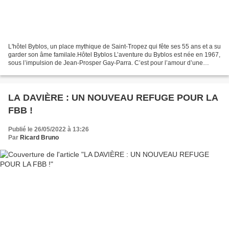
L'hôtel Byblos, un place mythique de Saint-Tropez qui fête ses 55 ans et a su
garder son âme familale.Hôtel Byblos L’aventure du Byblos est née en 1967,
sous l’impulsion de Jean-Prosper Gay-Parra. C’est pour l’amour d’une
femme que ce libanais fait construire...
LA DAVIÈRE : UN NOUVEAU REFUGE POUR LA
FBB !
Publié le 26/05/2022 à 13:26
Par
Ricard Bruno