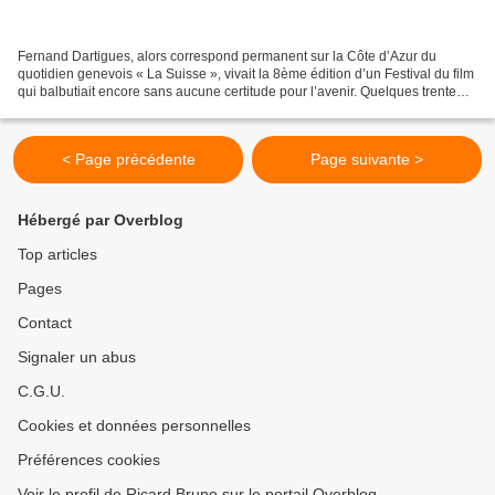
Fernand Dartigues, alors correspond permanent sur la Côte d’Azur du
quotidien genevois « La Suisse », vivait la 8ème édition d’un Festival du film
qui balbutiait encore sans aucune certitude pour l’avenir. Quelques trente
ans plus tard, en mars 1986,...
< Page précédente
Page suivante >
Hébergé par Overblog
Top articles
Pages
Contact
Signaler un abus
C.G.U.
Cookies et données personnelles
Préférences cookies
Voir le profil de Ricard Bruno sur le portail Overblog