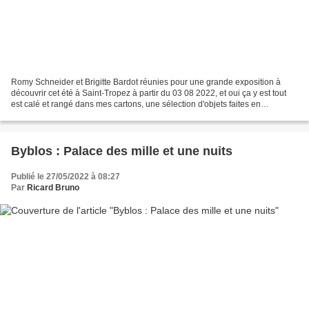
Romy Schneider et Brigitte Bardot réunies pour une grande exposition à
découvrir cet été à Saint-Tropez à partir du 03 08 2022, et oui ça y est tout
est calé et rangé dans mes cartons, une sélection d'objets faites en
collaboration avec Michel Perrault,...
Byblos : Palace des mille et une nuits
Publié le 27/05/2022 à 08:27
Par
Ricard Bruno