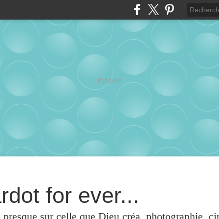
Publicité
rdot for ever...
u presque sur celle que Dieu créa, photographie, c