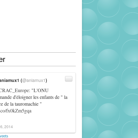
er
aniamux1 (
@aniamux1
)
RAC_Europe
: "L'ONU
ande d'éloigner les enfants de " la
ce de la tauromachie "
/t.co/fx0kZm5gqa
6, 2014
weets