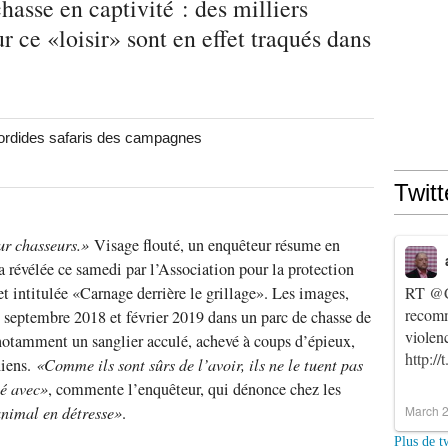
hasse en captivité : des milliers
 ce «loisir» sont en effet traqués dans
 sordides safaris des campagnes
Twitt
ur chasseurs.»
Visage flouté, un enquêteur résume en
 révélée ce samedi par l’Association pour la protection
t intitulée «Carnage derrière le grillage». Les images,
RT
@C
recomm
 septembre 2018 et février 2019 dans un parc de chasse de
violen
otamment un sanglier acculé, achevé à coups d’épieux,
http:/
iens.
«Comme ils sont sûrs de l’avoir, ils ne le tuent pas
sé avec»
, commente l’enquêteur, qui dénonce chez les
’animal en détresse»
.
March 2
Plus de t