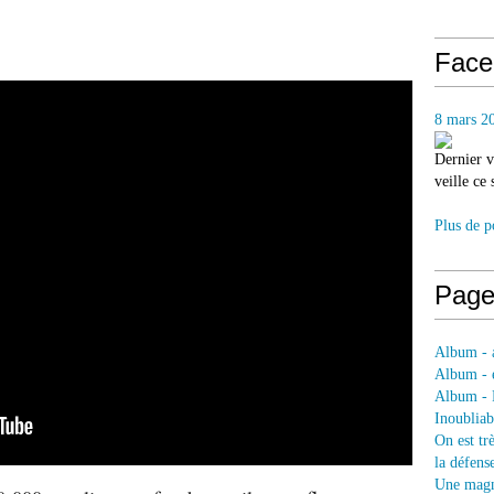
Face
8 mars 2
Dernier v
veille ce
Plus de p
Page
Album - a
Album - e
Album - 
Inoubliab
On est tr
la défens
Une magni