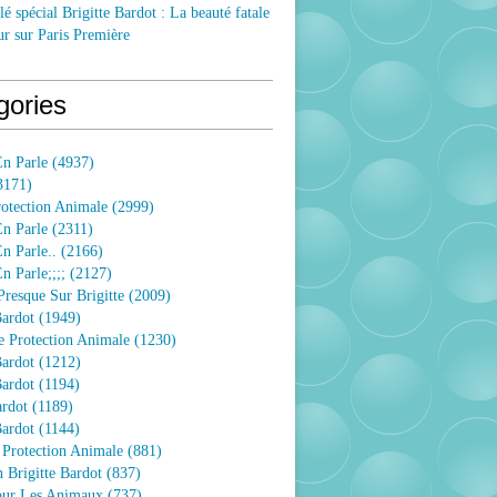
lé spécial Brigitte Bardot : La beauté fatale
ur sur Paris Première
gories
n Parle
(4937)
3171)
rotection Animale
(2999)
n Parle
(2311)
n Parle..
(2166)
 Parle;;;;
(2127)
resque Sur Brigitte
(2009)
Bardot
(1949)
e Protection Animale
(1230)
Bardot
(1212)
Bardot
(1194)
ardot
(1189)
Bardot
(1144)
 Protection Animale
(881)
 Brigitte Bardot
(837)
Pour Les Animaux
(737)