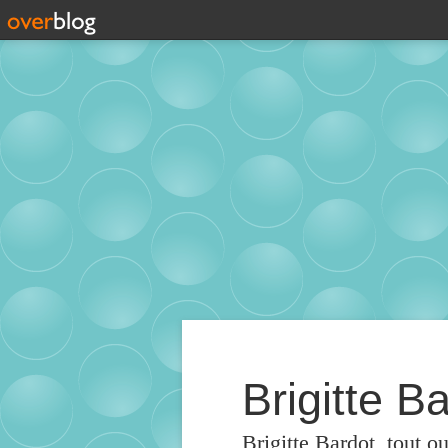
Brigitte Ba
Brigitte Bardot, tout o