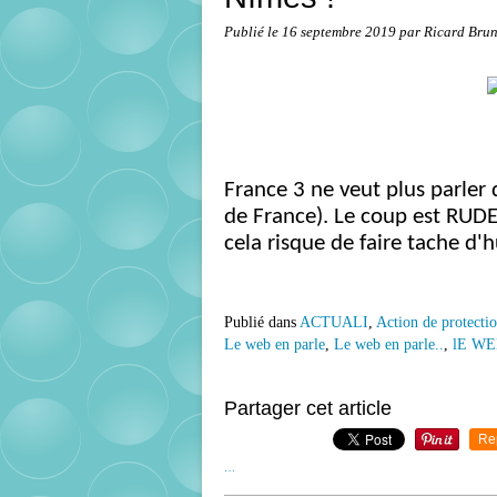
Publié le
16 septembre 2019
par Ricard Bru
France 3 ne veut plus parler 
de France). Le coup est RUDE
cela risque de faire tache d'h
Publié dans
ACTUALI
,
Action de protecti
Le web en parle
,
Le web en parle..
,
lE WE
Partager cet article
Re
…