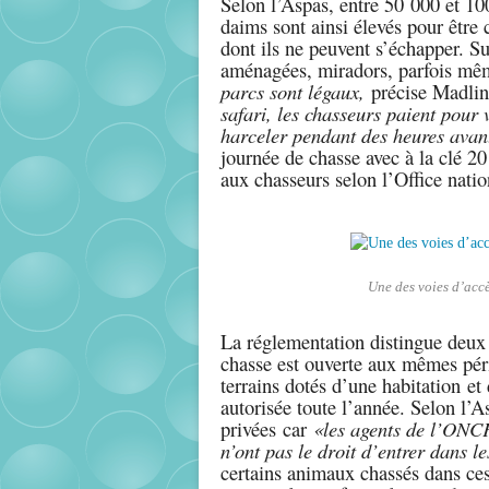
Selon l’Aspas, entre 50 000 et 10
daims sont ainsi élevés pour être 
dont ils ne peuvent s’échapper. Su
aménagées, miradors, parfois mêm
parcs sont légaux,
précise Madlin
safari, les chasseurs paient pour 
harceler pendant des heures avant
journée de chasse avec à la clé 20
aux chasseurs selon l’Office nati
Une des voies d’accè
La réglementation distingue deux t
chasse est ouverte aux mêmes pér
terrains dotés d’une habitation et
autorisée toute l’année. Selon l’A
privées car
«les agents de l’ONCF
n’ont pas le droit d’entrer dans l
certains animaux chassés dans ces 