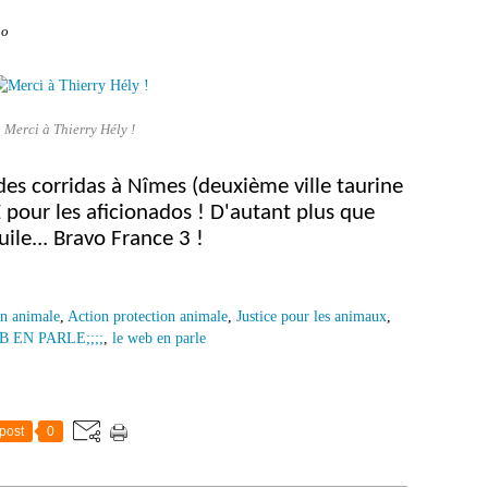
no
Merci à Thierry Hély !
des corridas à Nîmes (deuxième ville taurine
 pour les aficionados ! D'autant plus que
uile... Bravo France 3 !
on animale
,
Action protection animale
,
Justice pour les animaux
,
B EN PARLE;;;;
,
le web en parle
post
0