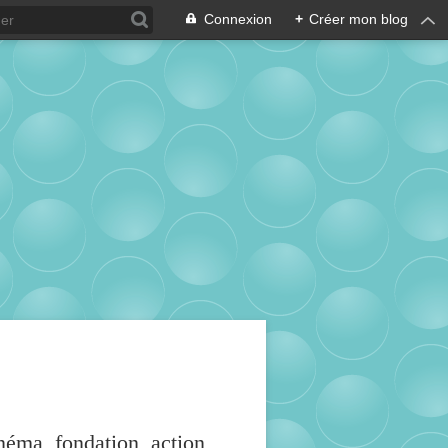
Connexion
+
Créer mon blog
inéma, fondation, action