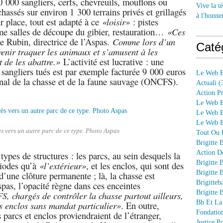
0 000 sangliers, cerfs, chevreuils, mouflons ou
Vive la té
chassés sur environ 1 300 terrains privés et grillagés
à l'honne
r place, tout est adapté à ce
«loisir»
: pistes
e salles de découpe du gibier, restauration…
«Ces
e Rubin, directrice de l’Aspas.
Comme lors d’un
Caté
venir traquer les animaux et s’amusent à les
 de les abattre.»
L’activité est lucrative : une
 sangliers tués est par exemple facturée 9 000 euros
Le Web E
onal de la chasse et de la faune sauvage (ONCFS).
Actuali
(
Action P
Le Web E
Le Web E
Le Web En
s vers un autre parc de ce type. Photo Aspas
Tout Ou P
Brigitte 
Action D
ypes de structures : les parcs, au sein desquels la
Brigitte 
iodes qu’à
«l’extérieur»
, et les enclos, qui sont des
Brigitte 
 d’une clôture permanente ; là, la chasse est
Brigitteb
spas, l’opacité règne dans ces enceintes
Brigitte 
S, chargés de contrôler la chasse partout ailleurs,
Bb Et La
es enclos sans mandat particulier»
. En outre,
Fondation
parcs et enclos proviendraient de l’étranger,
Justice 