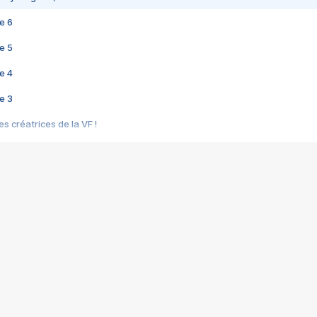
e 6
e 5
e 4
e 3
s créatrices de la VF !
e 2
e 1
e Mektoub My Love arrive enfin ! Rencontre avec Shaïn Boumedine et Sal
i : après Toni en famille
elle réalise le bouleversant Dites lui que je l'aime
ais ! Rencontre autour de Vie privée de Rebecca Zlotowski
 de Marguerite, Grave... Rencontre avec Ella Rumpf