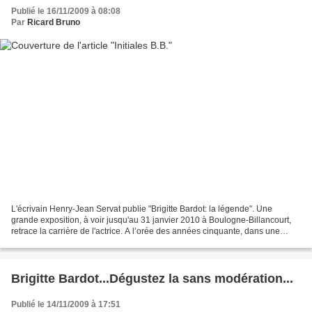
Publié le 16/11/2009 à 08:08
Par
Ricard Bruno
L'écrivain Henry-Jean Servat publie "Brigitte Bardot: la légende". Une
grande exposition, à voir jusqu'au 31 janvier 2010 à Boulogne-Billancourt,
retrace la carrière de l'actrice. A l’orée des années cinquante, dans une
France frileuse engoncée encore...
Brigitte Bardot...Dégustez la sans modération...
Publié le 14/11/2009 à 17:51