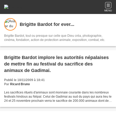
MENU
Brigitte Bardot for ever...
Brigitte Bardot, tout ou presque sur celle que Dieu créa, photographie,
cinéma, fondation, action de protection animale, exposition, combat, etc.
Brigitte Bardot implore les autorités népalaises
de mettre fin au festival du sacrifice des
animaux de Gadimai.
Publié le 18/11/2009 à 18:41
Par
Ricard Bruno
Les sacrifices rituels d'animaux sont monnaie courante dans les nombreux
festivals hindous au Népal. Celui de Gadimai au sud du pays qui aura lieu le
24 et 25 novembre prochain verra le sacrifice de 200.000 animaux dont des
milliers de buffalos. Il est...