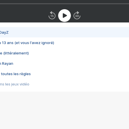
 DayZ
 a 13 ans (et vous l'avez ignoré)
e (littéralement)
im Rayan
 toutes les règles
s les jeux vidéo
us choquant de Rockstar ? - Le scandale BULLY
e plus moche de Steam
du RÊVE tourne au CAUCHEMAR
pendant 8 heures