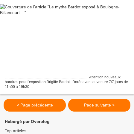
............................................................................................. Attention nouveaux
horaires pour l'exposition Brigitte Bardot : Dorénavant ouverture 7/7 jours de
11h00 à 19h30
..........................................................................................................................................
...........................
< Page précédente
Page suivante >
Hébergé par Overblog
Top articles