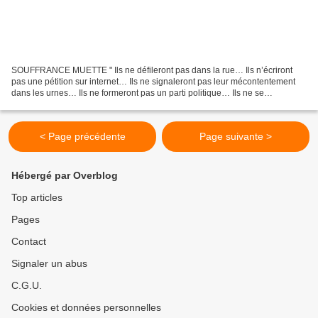
SOUFFRANCE MUETTE " Ils ne défileront pas dans la rue… Ils n’écriront
pas une pétition sur internet… Ils ne signaleront pas leur mécontentement
dans les urnes… Ils ne formeront pas un parti politique… Ils ne se
grouperont pas pour prendre le pouvoir à...
< Page précédente
Page suivante >
Hébergé par Overblog
Top articles
Pages
Contact
Signaler un abus
C.G.U.
Cookies et données personnelles