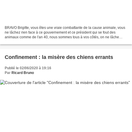
BRAVO Brigitte, vous êtes une vraie combattante de la cause animale, vous
ne lâchez rien face à ce gouvernement et ce président qui se fout des
animaux comme de l'an 40, nous sommes tous à vos côtés, on ne lâche
RIEN face à ces tortionnaires, à ces assoiffés...
Confinement : la misère des chiens errants
Publié le 02/06/2020 à 19:16
Par
Ricard Bruno