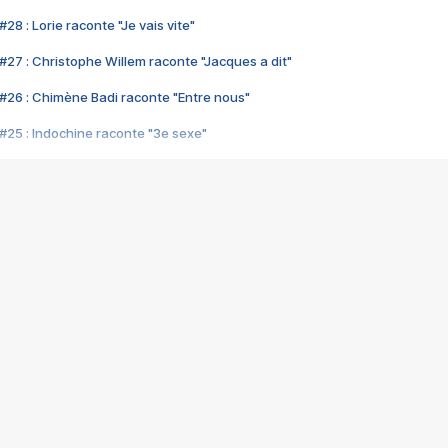
28 : Lorie raconte "Je vais vite"
#27 : Christophe Willem raconte "Jacques a dit"
#26 : Chimène Badi raconte "Entre nous"
#25 : Indochine raconte "3e sexe"
#24 : Zaho raconte "C'est chelou"
#23 : Patrick Bruel raconte "Au café des délices"
#22 : Kyo raconte "Le chemin"
#21 : Nolwenn Leroy raconte "Cassé"
#20 : Patrick Hernandez raconte "Born to be alive"
#19 : Lorie raconte "Près de moi"
#18 : Michael Jones raconte "A nos actes manqués" (avec Jean-Jacque
#17 : Khaled raconte "Aïcha"