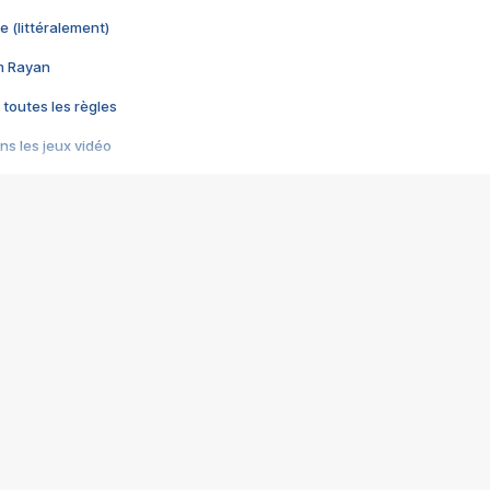
e (littéralement)
im Rayan
 toutes les règles
s les jeux vidéo
us choquant de Rockstar ? - Le scandale BULLY
e plus moche de Steam
du RÊVE tourne au CAUCHEMAR
pendant 8 heures
it… à tort
umiliés par un jeu vidéo
ire - Final Fantasy 8
ti un empire - Age of Empires