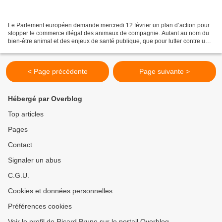
Le Parlement européen demande mercredi 12 février un plan d’action pour
stopper le commerce illégal des animaux de compagnie. Autant au nom du
bien-être animal et des enjeux de santé publique, que pour lutter contre une
source de trafics qui brasse beaucoup...
< Page précédente
Page suivante >
Hébergé par Overblog
Top articles
Pages
Contact
Signaler un abus
C.G.U.
Cookies et données personnelles
Préférences cookies
Voir le profil de Ricard Bruno sur le portail Overblog