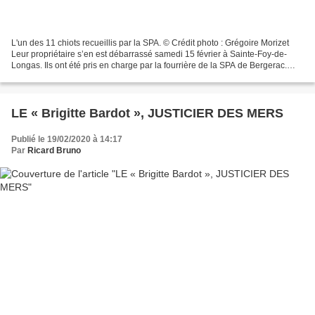
L'un des 11 chiots recueillis par la SPA. © Crédit photo : Grégoire Morizet
Leur propriétaire s’en est débarrassé samedi 15 février à Sainte-Foy-de-
Longas. Ils ont été pris en charge par la fourrière de la SPA de Bergerac.
Samedi 15 février, vers 22 h...
LE « Brigitte Bardot », JUSTICIER DES MERS
Publié le 19/02/2020 à 14:17
Par
Ricard Bruno