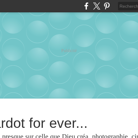
Publicité
rdot for ever...
u presque sur celle que Dieu créa, photographie, c