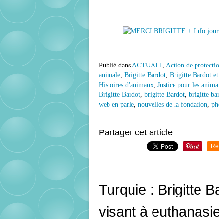
Publié dans
ACTUALI
,
Action de protecti
animale
,
Brigitte Bardot
,
Brigitte Bardot et
Histoires d'animaux
,
Justice pour les anim
Brigitte Bardot
,
brigitte Bardot
,
brigitte ba
web en parle
,
nouvelles de la fondation
,
ph
Partager cet article
Re
…
Turquie : Brigitte 
visant à euthanasie