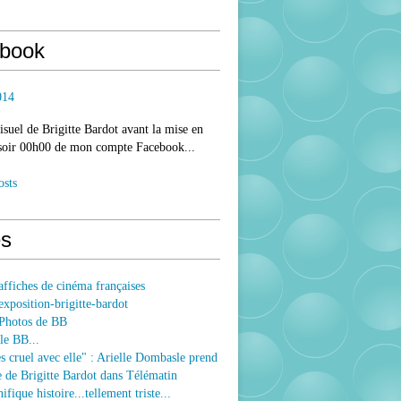
book
014
isuel de Brigitte Bardot avant la mise en
 soir 00h00 de mon compte Facebook...
osts
s
ffiches de cinéma françaises
xposition-brigitte-bardot
Photos de BB
le BB...
ès cruel avec elle" : Arielle Dombasle prend
e de Brigitte Bardot dans Télématin
fique histoire...tellement triste...