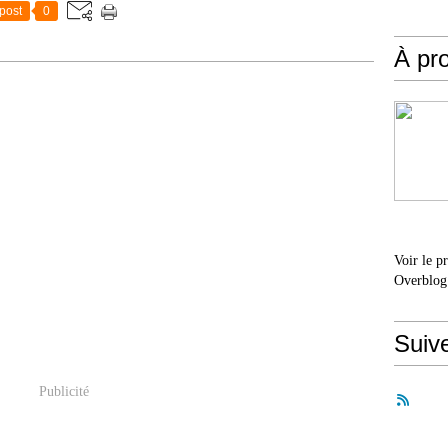
post
0
À pr
Voir le p
Overblog
Suiv
Publicité