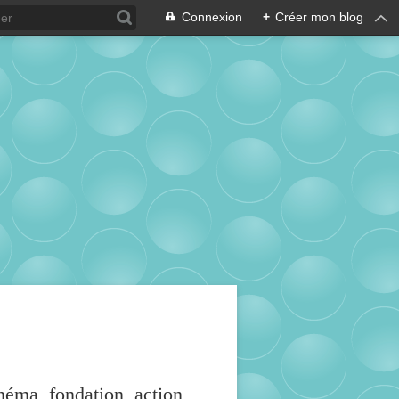
Connexion
+
Créer mon blog
inéma, fondation, action