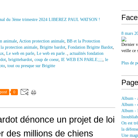
Face
8 mars 2
on animale
,
Action protection animale
,
BB et la Protection
Dernier v
 la protection animale
,
Brigitte bardot
,
Fondation Brigitte Bardot
,
veille ce
aux
,
Le web en parle
,
Le web en parle..
,
actualités fondation
rdot
,
brigittebardot
,
coup de coeur
,
lE WEB EN PARLE;;;;
,
le
Plus de p
oto
,
tout ou presque sur Brigitte
Page
post
0
Album - a
Album - e
Album - 
Bardot dénonce un projet de loi
Inoubliab
On est tr
la défens
r des millions de chiens
Une magni