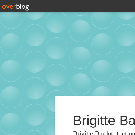
Brigitte Ba
Brigitte Bardot, tout o