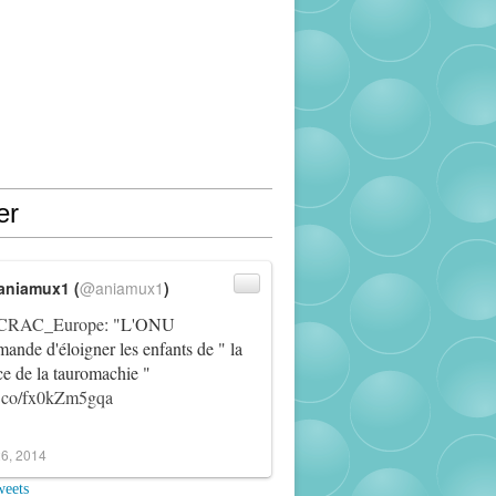
er
aniamux1 (
@aniamux1
)
RAC_Europe
: "L'ONU
ande d'éloigner les enfants de " la
ce de la tauromachie "
/t.co/fx0kZm5gqa
6, 2014
weets