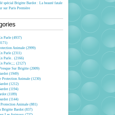
lé spécial Brigitte Bardot : La beauté fatale
ur sur Paris Première
gories
n Parle
(4937)
3171)
rotection Animale
(2999)
n Parle
(2311)
n Parle..
(2166)
 Parle;;;;
(2127)
resque Sur Brigitte
(2009)
Bardot
(1949)
e Protection Animale
(1230)
Bardot
(1212)
Bardot
(1194)
ardot
(1189)
Bardot
(1144)
 Protection Animale
(881)
 Brigitte Bardot
(837)
Pour Les Animaux
(737)