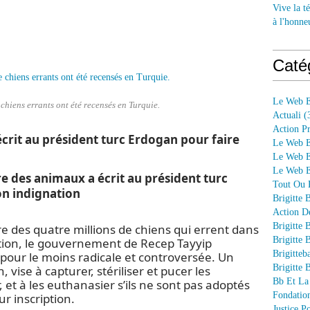
Vive la té
à l'honne
Caté
Le Web E
chiens errants ont été recensés en Turquie.
Actuali
(
Action P
crit au président turc Erdogan pour faire
Le Web E
Le Web E
Le Web En
 des animaux a écrit au président turc
Tout Ou P
on indignation
Brigitte 
Action D
Brigitte 
ire des quatre millions de chiens qui errent dans
Brigitte 
ration, le gouvernement de Recep Tayyip
Brigitteb
pour le moins radicale et controversée. Un
Brigitte 
 vise à capturer, stériliser et pucer les
Bb Et La
 et à les euthanasier s’ils ne sont pas adoptés
Fondation
ur inscription.
Justice 