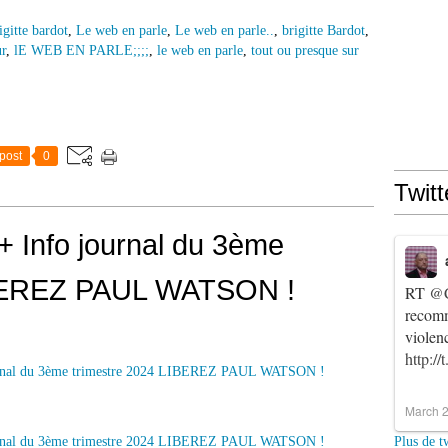
igitte bardot
,
Le web en parle
,
Le web en parle..
,
brigitte Bardot
,
r
,
lE WEB EN PARLE;;;;
,
le web en parle
,
tout ou presque sur
post
0
Twitt
Info journal du 3ème
IBEREZ PAUL WATSON !
RT
@C
recomm
violen
http:/
March 2
Plus de t