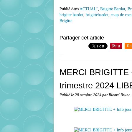
Publié dans
ACTUALI
,
Brigitte Bardot
,
Br
brigitte bardot
,
brigittebardot
,
coup de coeu
Brigitte
Partager cet article
Re
…
MERCI BRIGITTE + 
trimestre 2024 L
Publié le
28 octobre 2024
par Ricard Bruno