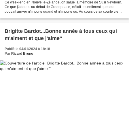
Ce week-end en Nouvelle-Zélande, on salue la mémoire de Susi Newborn.
Ce que j'adorais au début de Greenpeace, c'était le sentiment que tout
pouvait arriver n'importe quand et n'importe où. Au cours de sa courte vie
sous pavillon Greenpeace et avant d'être...
Brigitte Bardot...Bonne année à tous ceux qui
m'aiment et que j'aime"
Publié le 04/01/2024 à 18:18
Par
Ricard Bruno