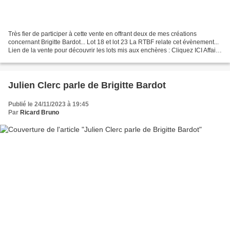
Très fier de participer à cette vente en offrant deux de mes créations
concernant Brigitte Bardot... Lot 18 et lot 23 La RTBF relate cet évènement...
Lien de la vente pour découvrir les lots mis aux enchères : Cliquez ICI Affaire
for Life... Démarrage...
Julien Clerc parle de Brigitte Bardot
Publié le 24/11/2023 à 19:45
Par
Ricard Bruno