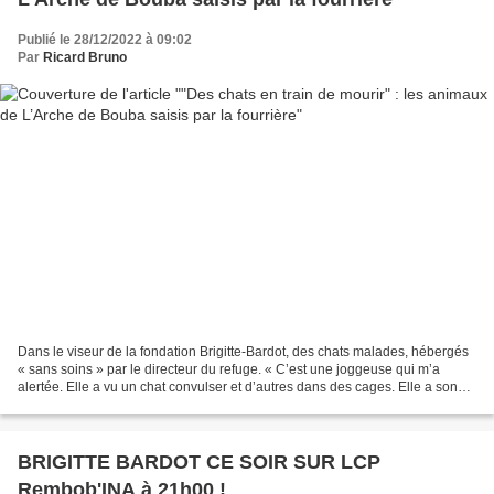
Publié le 28/12/2022 à 09:02
Par
Ricard Bruno
Dans le viseur de la fondation Brigitte-Bardot, des chats malades, hébergés
« sans soins » par le directeur du refuge. « C’est une joggeuse qui m’a
alertée. Elle a vu un chat convulser et d’autres dans des cages. Elle a sonné
mais il n’y avait personne...
BRIGITTE BARDOT CE SOIR SUR LCP
Rembob'INA à 21h00 !