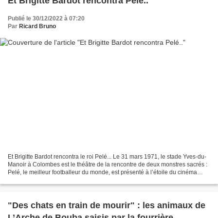
Et Brigitte Bardot rencontra Pelé..
Publié le 30/12/2022 à 07:20
Par
Ricard Bruno
Et Brigitte Bardot rencontra le roi Pelé... Le 31 mars 1971, le stade Yves-du-
Manoir à Colombes est le théâtre de la rencontre de deux monstres sacrés :
Pelé, le meilleur footballeur du monde, est présenté à l’étoile du cinéma
Brigitte Bardot. C’est à...
"Des chats en train de mourir" : les animaux de
L’Arche de Bouba saisis par la fourrière