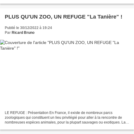
47cm Bâche 15m x 3m exposition...
PLUS QU'UN ZOO, UN REFUGE "La Tanière" !
Publié le 30/12/2022 à 19:24
Par
Ricard Bruno
LE REFUGE : Présentation En France, il existe de nombreux parcs
zoologiques qui constituent un lieu privilégié pour aller à la rencontre de
nombreuses espèces animales, pour la plupart sauvages ou exotiques. La
Tanière développe un concept tout à fait...