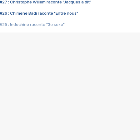
#27 : Christophe Willem raconte "Jacques a dit"
#26 : Chimène Badi raconte "Entre nous"
#25 : Indochine raconte "3e sexe"
#24 : Zaho raconte "C'est chelou"
#23 : Patrick Bruel raconte "Au café des délices"
#22 : Kyo raconte "Le chemin"
#21 : Nolwenn Leroy raconte "Cassé"
#20 : Patrick Hernandez raconte "Born to be alive"
#19 : Lorie raconte "Près de moi"
#18 : Michael Jones raconte "A nos actes manqués" (avec Jean-Jacque
#17 : Khaled raconte "Aïcha"
#16 : Corneille raconte "Parce qu'on vient de loin"
#15 : Indochine raconte "L'aventurier"