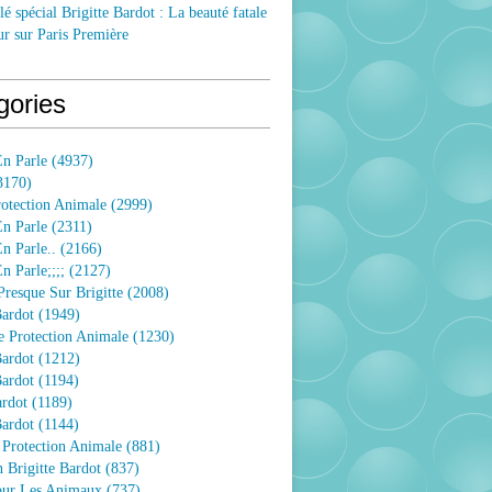
lé spécial Brigitte Bardot : La beauté fatale
ur sur Paris Première
gories
n Parle
(4937)
3170)
rotection Animale
(2999)
n Parle
(2311)
n Parle..
(2166)
 Parle;;;;
(2127)
resque Sur Brigitte
(2008)
Bardot
(1949)
e Protection Animale
(1230)
Bardot
(1212)
Bardot
(1194)
ardot
(1189)
Bardot
(1144)
 Protection Animale
(881)
 Brigitte Bardot
(837)
Pour Les Animaux
(737)