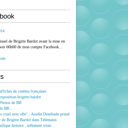
book
014
isuel de Brigitte Bardot avant la mise en
 soir 00h00 de mon compte Facebook...
osts
s
ffiches de cinéma françaises
xposition-brigitte-bardot
Photos de BB
le BB...
ès cruel avec elle" : Arielle Dombasle prend
e de Brigitte Bardot dans Télématin
fique histoire...tellement triste...