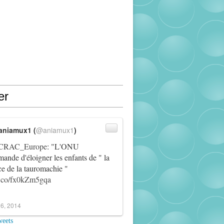
er
aniamux1 (
@aniamux1
)
RAC_Europe
: "L'ONU
ande d'éloigner les enfants de " la
ce de la tauromachie "
/t.co/fx0kZm5gqa
6, 2014
weets