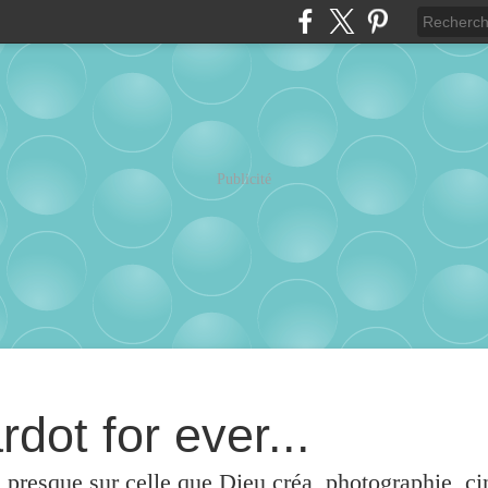
Publicité
rdot for ever...
u presque sur celle que Dieu créa, photographie, c