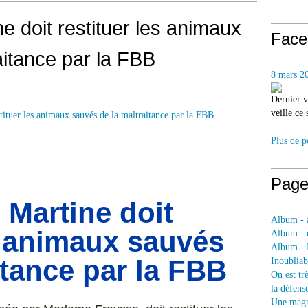
e doit restituer les animaux
Face
aitance par la FBB
8 mars 2
Dernier v
veille ce
Plus de p
Page
 Martine doit
Album - a
s animaux sauvés
Album - e
Album - 
itance par la FBB
Inoubliab
On est tr
la défens
Une magni