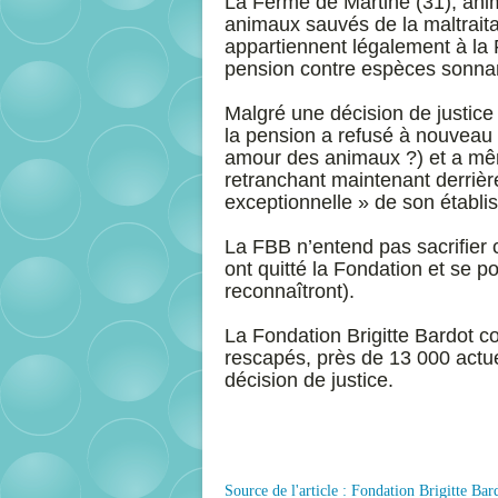
La Ferme de Martine (31), ani
animaux sauvés de la maltraitan
appartiennent légalement à la 
pension contre espèces sonnan
Malgré une décision de justice 
la pension a refusé à nouveau 
amour des animaux ?) et a même
retranchant maintenant derrièr
exceptionnelle » de son établi
La FBB n’entend pas sacrifier
ont quitté la Fondation et se 
reconnaîtront).
La Fondation Brigitte Bardot co
rescapés, près de 13 000 actue
décision de justice.
Source de l'article : Fondation Brigitte Bar