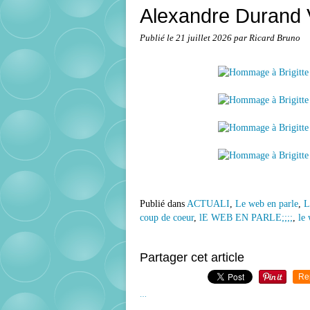
Alexandre Durand V
Publié le
21 juillet 2026
par Ricard Bruno
Publié dans
ACTUALI
,
Le web en parle
,
L
coup de coeur
,
lE WEB EN PARLE;;;;
,
le
Partager cet article
Re
…