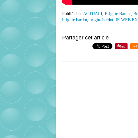
Publié dans
ACTUALI
,
Brigitte Bardot
,
Br
brigitte bardot
,
brigittebardot
,
lE WEB EN 
Partager cet article
Re
…