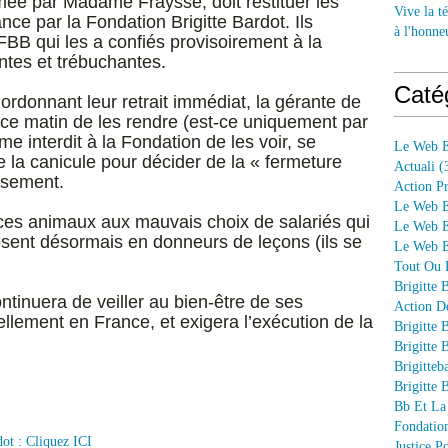
mée par Madame Fraysse, doit restituer les
Vive la té
ce par la Fondation Brigitte Bardot. Ils
à l'honne
FBB qui les a confiés provisoirement à la
tes et trébuchantes.
Caté
ordonnant leur retrait immédiat, la gérante de
ce matin de les rendre (est-ce uniquement par
 interdit à la Fondation de les voir, se
Le Web E
e la canicule pour décider de la « fermeture
Actuali
(
ssement.
Action P
Le Web E
 ces animaux aux mauvais choix de salariés qui
Le Web E
posent désormais en donneurs de leçons (ils se
Le Web En
Tout Ou P
Brigitte 
ntinuera de veiller au bien-être de ses
Action D
llement en France, et exigera l’exécution de la
Brigitte 
Brigitte 
Brigitteb
Brigitte 
Bb Et La
Fondation
dot : Cliquez ICI
Justice 