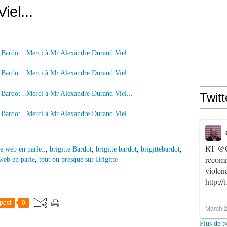
iel...
Twitt
RT
@C
e web en parle..
,
brigitte Bardot
,
brigitte bardot
,
brigittebardot
,
recomm
 web en parle
,
tout ou presque sur Brigitte
violen
http:/
post
0
March 2
Plus de t