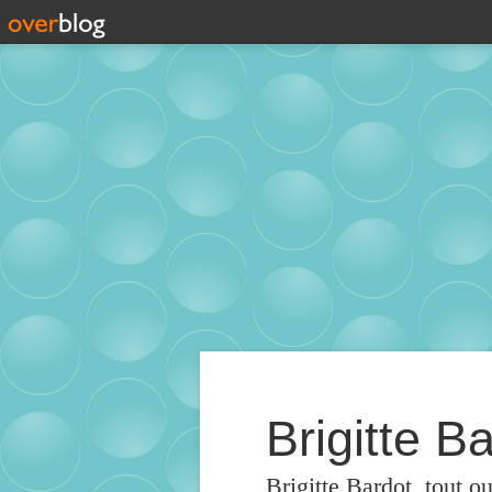
Brigitte Ba
Brigitte Bardot, tout o