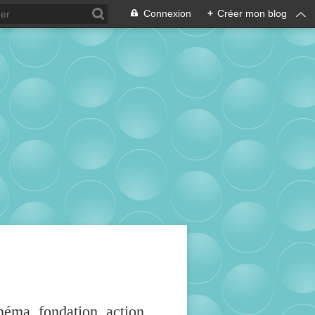
Connexion
+
Créer mon blog
inéma, fondation, action