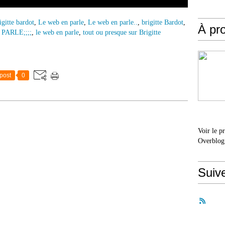
igitte bardot
,
Le web en parle
,
Le web en parle..
,
brigitte Bardot
,
À pr
PARLE;;;;
,
le web en parle
,
tout ou presque sur Brigitte
post
0
Voir le p
Overblog
Suiv