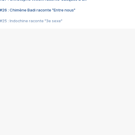
#26 : Chimène Badi raconte "Entre nous"
#25 : Indochine raconte "3e sexe"
#24 : Zaho raconte "C'est chelou"
#23 : Patrick Bruel raconte "Au café des délices"
#22 : Kyo raconte "Le chemin"
#21 : Nolwenn Leroy raconte "Cassé"
#20 : Patrick Hernandez raconte "Born to be alive"
#19 : Lorie raconte "Près de moi"
#18 : Michael Jones raconte "A nos actes manqués" (avec Jean-Jacque
#17 : Khaled raconte "Aïcha"
#16 : Corneille raconte "Parce qu'on vient de loin"
#15 : Indochine raconte "L'aventurier"