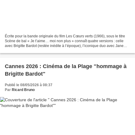
Écrite pour la bande originale du film Les Cœurs verts (1966), sous le titre
Scène de bal « Je t’aime… moi non plus » connaît quatre versions : celle
avec Brigitte Bardot (restée inédite à l’époque), l’iconique duo avec Jane
Birkin en 1969, et son prolongement...
Cannes 2026 : Cinéma de la Plage "hommage à
Brigitte Bardot"
Publié le 08/05/2026 à 08:37
Par
Ricard Bruno