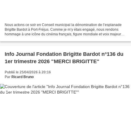
Nous actons ce soir en Conseil municipal la dénomination de l’esplanade
Brigitte Bardot à Port-Fréjus. Comme je m’y étais engagé, nous rendons
hommage à une icône du cinéma français, figure mondiale et voix majeure
de la défense du bien-être animal. Un...
Info Journal Fondation Brigitte Bardot n°136 du
1er trimestre 2026 "MERCI BRIGITTE"
Publié le 25/04/2026 à 20:16
Par
Ricard Bruno