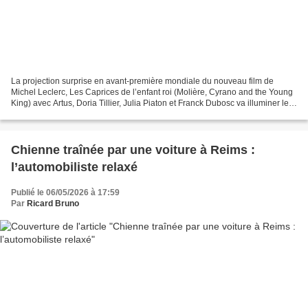
La projection surprise en avant-première mondiale du nouveau film de
Michel Leclerc, Les Caprices de l’enfant roi (Molière, Cyrano and the Young
King) avec Artus, Doria Tillier, Julia Piaton et Franck Dubosc va illuminer le
Cinéma de la plage 2026. Au...
Chienne traînée par une voiture à Reims :
l’automobiliste relaxé
Publié le 06/05/2026 à 17:59
Par
Ricard Bruno