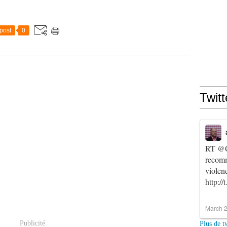
post
0
Twitt
RT
@C
recomm
violen
http:/
March 2
Publicité
Plus de t