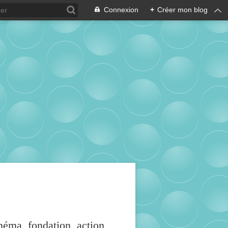
Connexion
+
Créer mon blog
inéma, fondation, action