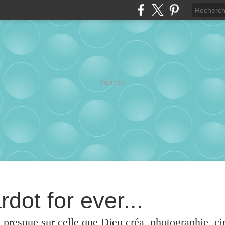
Publicité
rdot for ever...
u presque sur celle que Dieu créa, photographie, c