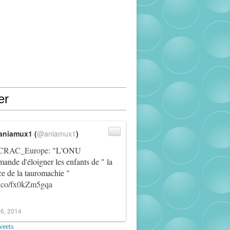
er
aniamux1 (
@aniamux1
)
RAC_Europe
: "L'ONU
ande d'éloigner les enfants de " la
ce de la tauromachie "
/t.co/fx0kZm5gqa
6, 2014
weets