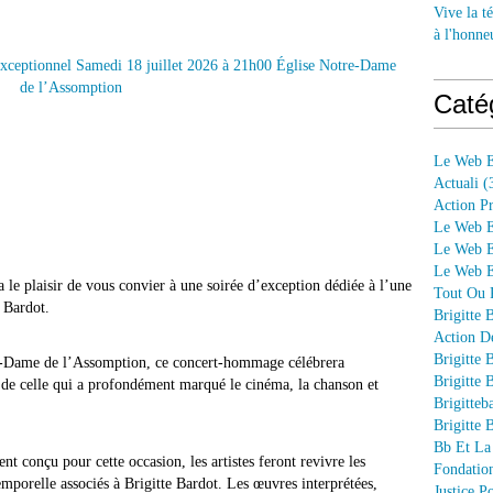
Vive la té
à l'honne
Caté
Le Web E
Actuali
(
Action P
Le Web E
Le Web E
Le Web En
 le plaisir de vous convier à une soirée d’exception dédiée à l’une
Tout Ou P
e Bardot
.
Brigitte 
Action D
Brigitte 
e-Dame de l’Assomption
, ce concert-hommage célébrera
Brigitte 
que de celle qui a profondément marqué le cinéma, la chanson et
Brigitteb
Brigitte 
Bb Et La
 conçu pour cette occasion, les artistes feront revivre les
Fondation
emporelle associés à Brigitte Bardot. Les œuvres interprétées,
Justice 