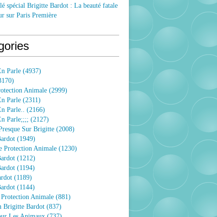
lé spécial Brigitte Bardot : La beauté fatale
ur sur Paris Première
gories
n Parle
(4937)
3170)
rotection Animale
(2999)
n Parle
(2311)
n Parle..
(2166)
 Parle;;;;
(2127)
resque Sur Brigitte
(2008)
Bardot
(1949)
e Protection Animale
(1230)
Bardot
(1212)
Bardot
(1194)
ardot
(1189)
Bardot
(1144)
 Protection Animale
(881)
 Brigitte Bardot
(837)
Pour Les Animaux
(737)