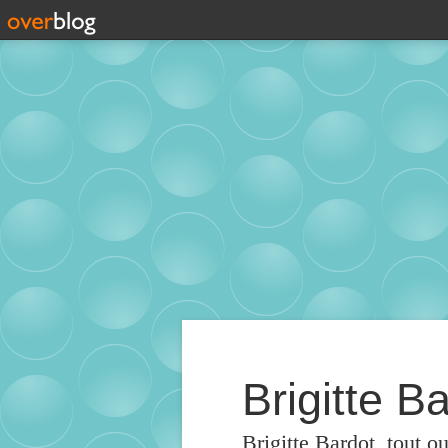
Brigitte Ba
Brigitte Bardot, tout o