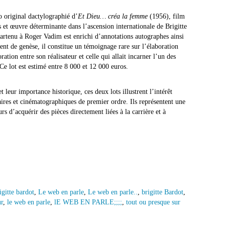
o original dactylographié d’
Et Dieu… créa la femme
(1956), film
s et œuvre déterminante dans l’ascension internationale de Brigitte
artenu à Roger Vadim est enrichi d’annotations autographes ainsi
nt de genèse, il constitue un témoignage rare sur l’élaboration
ation entre son réalisateur et celle qui allait incarner l’un des
e lot est estimé entre 8 000 et 12 000 euros.
 leur importance historique, ces deux lots illustrent l’intérêt
aires et cinématographiques de premier ordre. Ils représentent une
s d’acquérir des pièces directement liées à la carrière et à
igitte bardot
,
Le web en parle
,
Le web en parle..
,
brigitte Bardot
,
r
,
le web en parle
,
lE WEB EN PARLE;;;;
,
tout ou presque sur