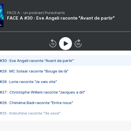
FACE A - un podcast Purecharts
FACE A #30 : Eve Angeli raconte "Avant de partir"
#30 : Eve Angeli raconte "Avant de partir"
#29 : MC Solaar raconte "Bouge de là"
28 : Lorie raconte "Je vais vite"
#27 : Christophe Willem raconte "Jacques a dit"
#26 : Chimène Badi raconte "Entre nous"
#25 : Indochine raconte "3e sexe"
#24 : Zaho raconte "C'est chelou"