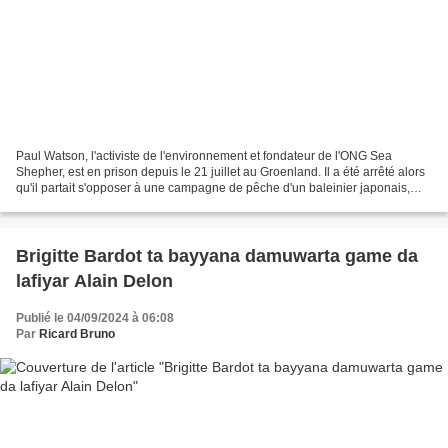
Paul Watson, l'activiste de l'environnement et fondateur de l'ONG Sea
Shepher, est en prison depuis le 21 juillet au Groenland. Il a été arrêté alors
qu'il partait s'opposer à une campagne de pêche d'un baleinier japonais,
pays à l'origine du mandat d'arrêt...
Brigitte Bardot ta bayyana damuwarta game da
lafiyar Alain Delon
Publié le 04/09/2024 à 06:08
Par
Ricard Bruno