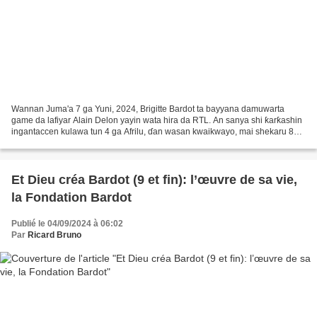
Wannan Juma'a 7 ga Yuni, 2024, Brigitte Bardot ta bayyana damuwarta
game da lafiyar Alain Delon yayin wata hira da RTL. An sanya shi ƙarƙashin
ingantaccen kulawa tun 4 ga Afrilu, ɗan wasan kwaikwayo, mai shekaru 88,
yana yaƙar kansa, matsalolin zuciya...
Et Dieu créa Bardot (9 et fin): l’œuvre de sa vie,
la Fondation Bardot
Publié le 04/09/2024 à 06:02
Par
Ricard Bruno