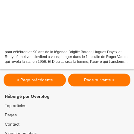
pour célébrer les 90 ans de la légende Brigitte Bardot, Hugues Dayez et
Rudy Léonet vous invitent à vous plonger dans le film culte de Roger Vadim
qui révéla la star en 1956. Et Dieu … créa la femme, l'œuvre qui transforma
BB en mythe, est à découvrir...
< Page précédente
Page suivante >
Hébergé par Overblog
Top articles
Pages
Contact
Signaler un abus