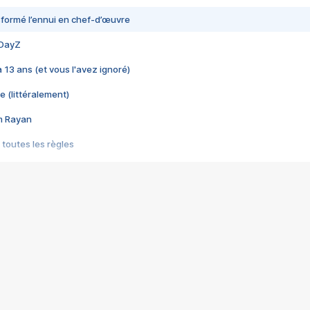
nsformé l’ennui en chef-d’œuvre
 DayZ
 a 13 ans (et vous l'avez ignoré)
e (littéralement)
im Rayan
 toutes les règles
s les jeux vidéo
us choquant de Rockstar ? - Le scandale BULLY
e plus moche de Steam
du RÊVE tourne au CAUCHEMAR
pendant 8 heures
it… à tort