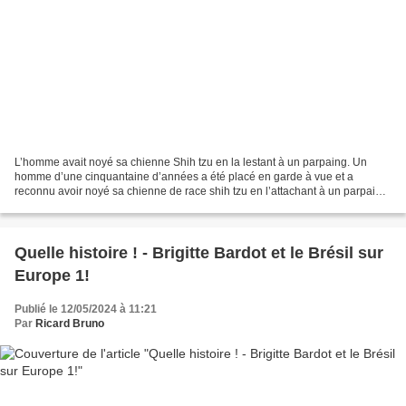
L’homme avait noyé sa chienne Shih tzu en la lestant à un parpaing. Un
homme d’une cinquantaine d’années a été placé en garde à vue et a
reconnu avoir noyé sa chienne de race shih tzu en l’attachant à un parpaing
avant de la jeter dans un étang. Le début...
Quelle histoire ! - Brigitte Bardot et le Brésil sur
Europe 1!
Publié le 12/05/2024 à 11:21
Par
Ricard Bruno