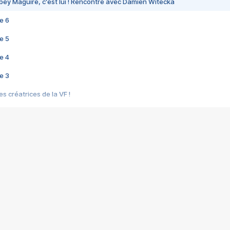
bey Maguire, c'est lui ! Rencontre avec Damien Witecka
e 6
e 5
e 4
e 3
s créatrices de la VF !
e 2
e 1
e Mektoub My Love arrive enfin ! Rencontre avec Shaïn Boumedine et Sal
i : après Toni en famille
elle réalise le bouleversant Dites lui que je l'aime
ais ! Rencontre autour de Vie privée de Rebecca Zlotowski
 de Marguerite, Grave... Rencontre avec Ella Rumpf