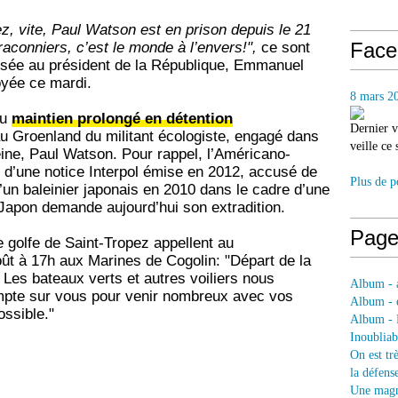
z, vite, Paul Watson est en prison depuis le 21
Face
raconniers, c’est le monde à l’envers!",
ce sont
essée au président de la République, Emmanuel
oyée ce mardi.
8 mars 2
au
maintien prolongé en détention
Dernier v
u Groenland du militant écologiste, engagé dans
veille ce
leine, Paul Watson. Pour rappel, l’Américano-
e d’une notice Interpol émise en 2012, accusé de
Plus de p
un baleinier japonais en 2010 dans le cadre d’une
apon demande aujourd’hui son extradition.
Page
 golfe de Saint-Tropez appellent au
ût à 17h aux Marines de Cogolin: "Départ de la
Les bateaux verts et autres voiliers nous
Album - a
pte sur vous pour venir nombreux avec vos
Album - e
ossible."
Album - 
Inoubliab
On est tr
la défens
Une magni