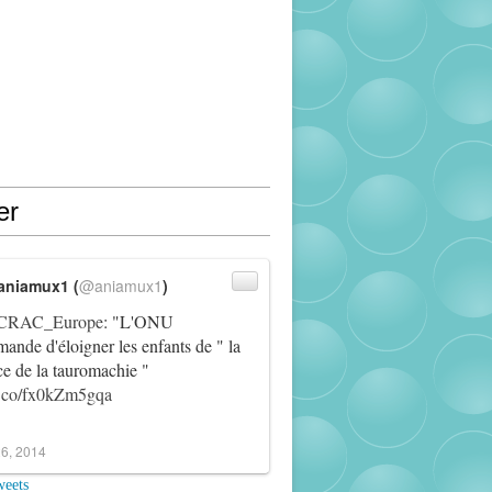
er
aniamux1 (
@aniamux1
)
RAC_Europe
: "L'ONU
ande d'éloigner les enfants de " la
ce de la tauromachie "
/t.co/fx0kZm5gqa
6, 2014
weets