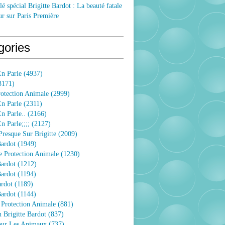
lé spécial Brigitte Bardot : La beauté fatale
ur sur Paris Première
gories
n Parle
(4937)
3171)
rotection Animale
(2999)
n Parle
(2311)
n Parle..
(2166)
 Parle;;;;
(2127)
resque Sur Brigitte
(2009)
Bardot
(1949)
e Protection Animale
(1230)
Bardot
(1212)
Bardot
(1194)
ardot
(1189)
Bardot
(1144)
 Protection Animale
(881)
 Brigitte Bardot
(837)
Pour Les Animaux
(737)