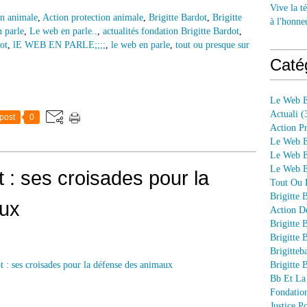
Vive la té
on animale
,
Action protection animale
,
Brigitte Bardot
,
Brigitte
à l'honne
 parle
,
Le web en parle..
,
actualités fondation Brigitte Bardot
,
ot
,
lE WEB EN PARLE;;;;
,
le web en parle
,
tout ou presque sur
Caté
Le Web E
Actuali
(
post
0
Action P
Le Web E
Le Web E
Le Web En
 : ses croisades pour la
Tout Ou P
Brigitte 
aux
Action D
Brigitte 
Brigitte 
Brigitteb
Brigitte 
Bb Et La
Fondation
Justice 