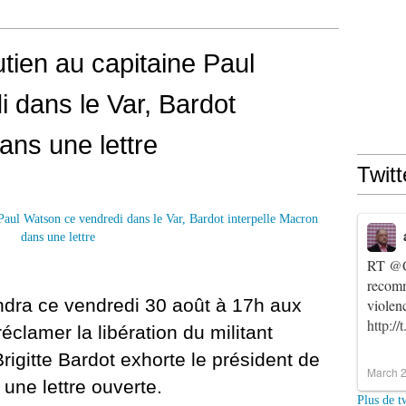
ien au capitaine Paul
 dans le Var, Bardot
ans une lettre
Twitt
RT
@C
recomm
dra ce vendredi 30 août à 17h aux
violen
http:/
clamer la libération du militant
rigitte Bardot exhorte le président de
March 2
une lettre ouverte.
Plus de t