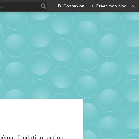
Connexion
+
Créer mon blog
inéma, fondation, action