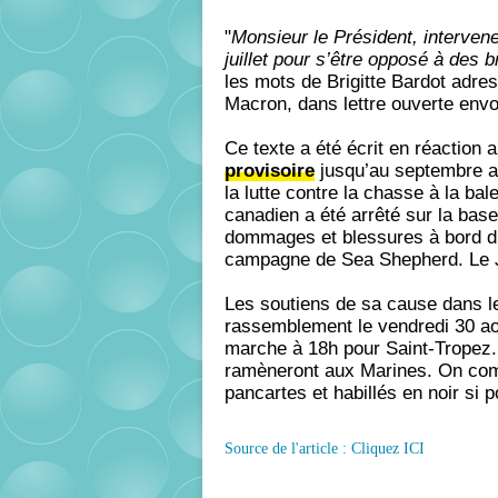
"
Monsieur le Président, intervene
juillet pour s’être opposé à des b
les mots de Brigitte Bardot adr
Macron, dans lettre ouverte env
Ce texte a été écrit en réaction 
provisoire
jusqu’au septembre a
la lutte contre la chasse à la ba
canadien a été arrêté sur la bas
dommages et blessures à bord d’
campagne de Sea Shepherd. Le J
Les soutiens de sa cause dans le
rassemblement le vendredi 30 ao
marche à 18h pour Saint-Tropez. 
ramèneront aux Marines. On com
pancartes et habillés en noir si p
Source de l'article : Cliquez ICI