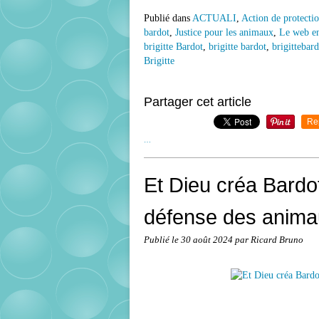
Publié dans
ACTUALI
,
Action de protecti
bardot
,
Justice pour les animaux
,
Le web en
brigitte Bardot
,
brigitte bardot
,
brigittebard
Brigitte
Partager cet article
Re
…
Et Dieu créa Bardot
défense des anim
Publié le
30 août 2024
par Ricard Bruno