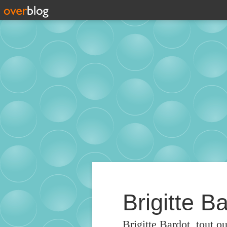
Brigitte Ba
Brigitte Bardot, tout o