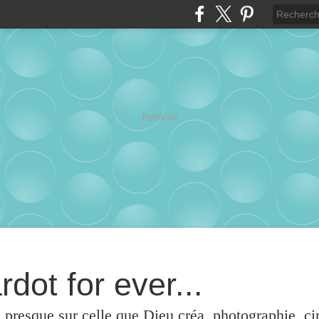
Publicité
rdot for ever...
u presque sur celle que Dieu créa, photographie, c