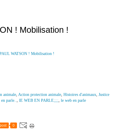
 ! Mobilisation !
on animale
,
Action protection animale
,
Histoires d'animaux
,
Justice
en parle..
,
lE WEB EN PARLE;;;;
,
le web en parle
post
0