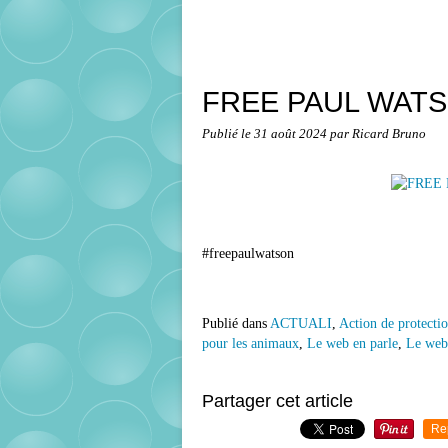
FREE PAUL WATSON
Publié le
31 août 2024
par Ricard Bruno
#freepaulwatson
Publié dans
ACTUALI
,
Action de protecti
pour les animaux
,
Le web en parle
,
Le web 
Partager cet article
Re