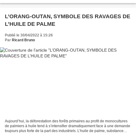
réalisatrice, révélait : "j'ai fini d'écrire...
L’ORANG-OUTAN, SYMBOLE DES RAVAGES DE
L’HUILE DE PALME
Publié le 30/04/2022 à 15:26
Par
Ricard Bruno
Aujourd’hui, la déforestation des forêts primaires au profit de monocultures
de palmiers à huile tend à s’intensifier dramatiquement face à une demande
toujours plus forte de la part des industriels. L’huile de palme, substance
présente dans près de la...