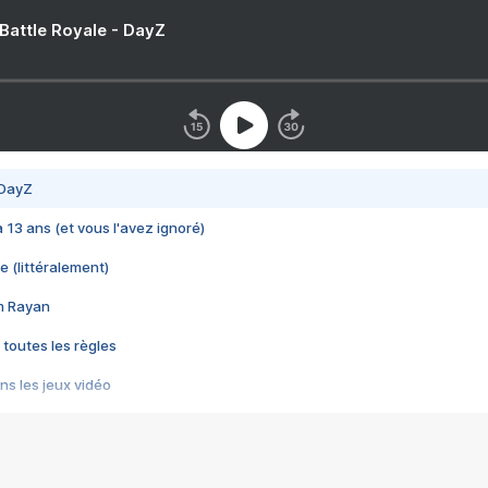
 Battle Royale - DayZ
 DayZ
 a 13 ans (et vous l'avez ignoré)
e (littéralement)
im Rayan
 toutes les règles
s les jeux vidéo
us choquant de Rockstar ? - Le scandale BULLY
e plus moche de Steam