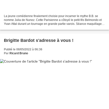
La jeune comédienne finalement choisie pour incarner le mythe B.B. se
nomme Julia de Nunez. Cette Parisienne a côtoyé le petit-fils Belmondo et
Yvan Attal durant un tournage en grande partie varois. Séance maquillage
pour Julia de Nunez, interprète principale...
Brigitte Bardot s'adresse à vous !
Publié le 08/05/2022 à 06:36
Par
Ricard Bruno