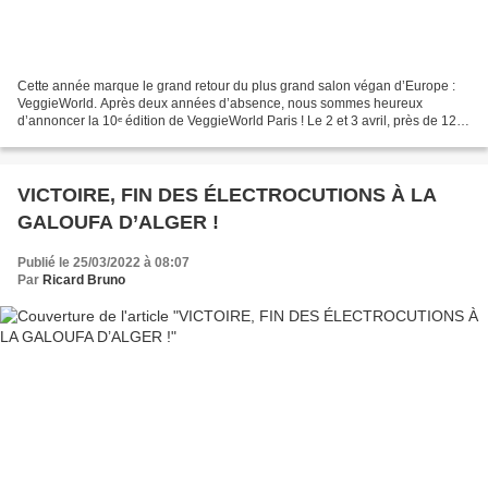
Cette année marque le grand retour du plus grand salon végan d’Europe :
VeggieWorld. Après deux années d’absence, nous sommes heureux
d’annoncer la 10ᵉ édition de VeggieWorld Paris ! Le 2 et 3 avril, près de 120
exposants et 5000 visiteurs se réuniront...
VICTOIRE, FIN DES ÉLECTROCUTIONS À LA
GALOUFA D’ALGER !
Publié le 25/03/2022 à 08:07
Par
Ricard Bruno