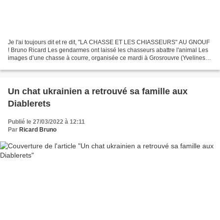
Je l'ai toujours dit et re dit, "LA CHASSE ET LES CHIASSEURS" AU GNOUF
! Bruno Ricard Les gendarmes ont laissé les chasseurs abattre l'animal Les
images d’une chasse à courre, organisée ce mardi à Grosrouvre (Yvelines),
suscitent l’indignation. Ayant...
Un chat ukrainien a retrouvé sa famille aux
Diablerets
Publié le 27/03/2022 à 12:11
Par
Ricard Bruno