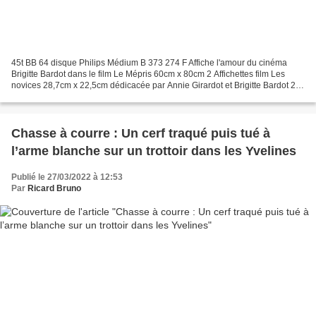
45t BB 64 disque Philips Médium B 373 274 F Affiche l'amour du cinéma
Brigitte Bardot dans le film Le Mépris 60cm x 80cm 2 Affichettes film Les
novices 28,7cm x 22,5cm dédicacée par Annie Girardot et Brigitte Bardot 2
Affichettes Mam-zelle Pigalle 25,7cm...
Chasse à courre : Un cerf traqué puis tué à
l’arme blanche sur un trottoir dans les Yvelines
Publié le 27/03/2022 à 12:53
Par
Ricard Bruno