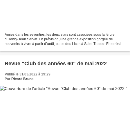
Amies dans les seventies, les deux stars sont associées sous la férule
d’Henry-Jean Servat. En prévision, une grande exposition gorgée de
souvenirs à vivre à partir d’août, place des Lices à Saint-Tropez. Enterrés les
aléas autour de l’exposition Delon-Bardot...
Revue "Club des années 60" de mai 2022
Publié le 31/03/2022 à 19:29
Par
Ricard Bruno